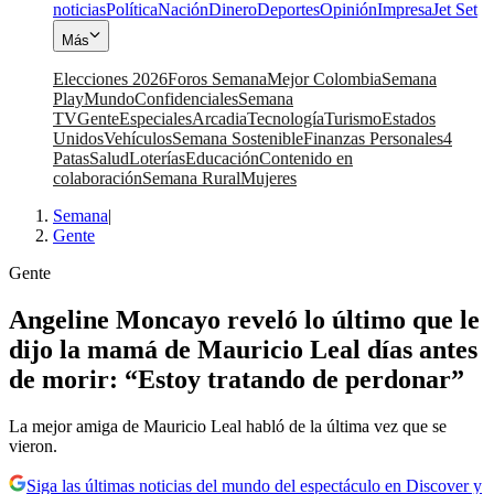
noticias
Política
Nación
Dinero
Deportes
Opinión
Impresa
Jet Set
Más
Elecciones 2026
Foros Semana
Mejor Colombia
Semana
Play
Mundo
Confidenciales
Semana
TV
Gente
Especiales
Arcadia
Tecnología
Turismo
Estados
Unidos
Vehículos
Semana Sostenible
Finanzas Personales
4
Patas
Salud
Loterías
Educación
Contenido en
colaboración
Semana Rural
Mujeres
Semana
|
Gente
Gente
Angeline Moncayo reveló lo último que le
dijo la mamá de Mauricio Leal días antes
de morir: “Estoy tratando de perdonar”
La mejor amiga de Mauricio Leal habló de la última vez que se
vieron.
Siga las últimas noticias del mundo del espectáculo en Discover y