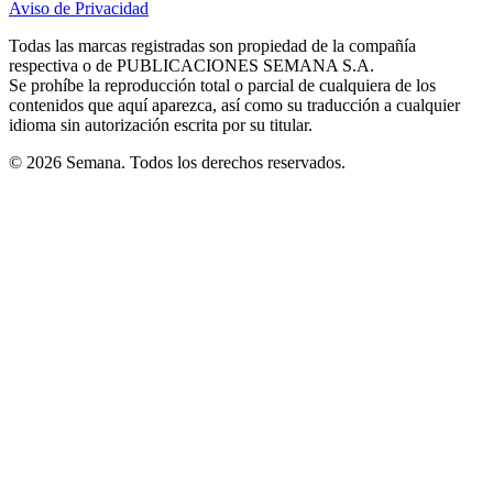
Aviso de Privacidad
Opens
new
new
new
new
new
in
window
window
window
window
window
Todas las marcas registradas son propiedad de la compañía
new
respectiva o de PUBLICACIONES SEMANA S.A.
window
Se prohíbe la reproducción total o parcial de cualquiera de los
contenidos que aquí aparezca, así como su traducción a cualquier
idioma sin autorización escrita por su titular.
© 2026 Semana. Todos los derechos reservados.