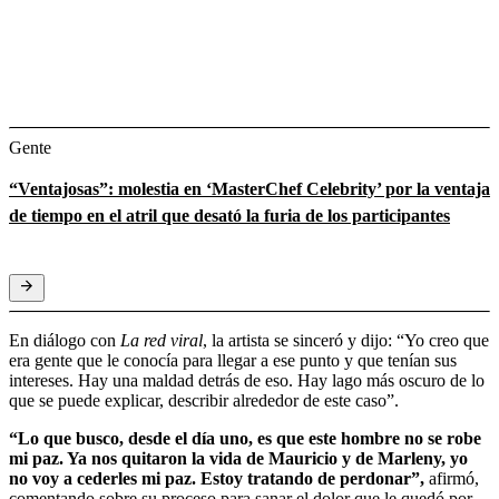
Gente
“Ventajosas”: molestia en ‘MasterChef Celebrity’ por la ventaja
de tiempo en el atril que desató la furia de los participantes
En diálogo con
La red viral
, la artista se sinceró y dijo: “Yo creo que
era gente que le conocía para llegar a ese punto y que tenían sus
intereses. Hay una maldad detrás de eso. Hay lago más oscuro de lo
que se puede explicar, describir alrededor de este caso”.
“Lo que busco, desde el día uno, es que este hombre no se robe
mi paz. Ya nos quitaron la vida de Mauricio y de Marleny, yo
no voy a cederles mi paz. Estoy tratando de perdonar”,
afirmó,
comentando sobre su proceso para sanar el dolor que le quedó por