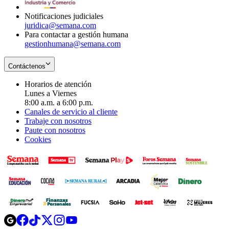
window
Notificaciones judiciales
juridica@semana.com
Para contactar a gestión humana
gestionhumana@semana.com
Contáctenos
Horarios de atención
Lunes a Viernes
8:00 a.m. a 6:00 p.m.
Canales de servicio al cliente
Trabaje con nosotros
Paute con nosotros
Cookies
Opens
Opens
Opens
Opens
Opens
in
in
in
in
in