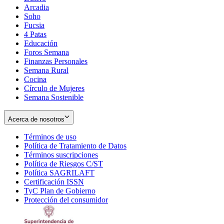
Arcadia
Soho
Opens
Fucsia
in
Opens
4 Patas
new
in
Educación
window
new
Foros Semana
window
Finanzas Personales
Semana Rural
Cocina
Círculo de Mujeres
Semana Sostenible
Acerca de nosotros
Términos de uso
Opens
Política de Tratamiento de Datos
in
Opens
Términos suscripciones
new
Opens
in
Política de Riesgos C/ST
window
in
Opens
new
Política SAGRILAFT
Opens
new
in
window
Certificación ISSN
Opens
in
window
new
TyC Plan de Gobierno
in
new
Opens
window
Protección del consumidor
new
window
in
Opens
window
new
in
window
new