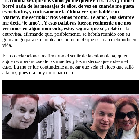
“La última vez que nos vimos yo me quedé en esa casa y nunca
borré nada de los mensajes de ellos, de vez en cuando me gusta
escucharlos, y curiosamente la última vez que hablé con
Marleny me escribió: ‘Nos vemos pronto. Te amo’, ella siempre
me decía ‘te amo’... Y esas palabras fueron realmente que nos
veríamos en algún momento, estoy segura que sí”,
relató en la
entrevista, afirmando que, posiblemente, se habría reunido con su
gran amigo para el cumpleaños número 50 que estaría celebrando en
vida.
Estas declaraciones reafirmaron el sentir de la colombiana, quien
sigue recuperándose de las muertes y los misterios que rodean el
caso. La mujer fue contundente al negar que veía el video que salió
a la luz, pues era muy duro para ella.