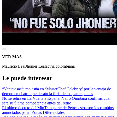
VER MÁS
Mauricio Leal
Jhonier Leal
actriz colombiana
Le puede interesar
“Ventajosas”: molestia en ‘MasterChef Celebrity’ por la ventaja de
tiempo en el atril que desató la furia de los participantes
No se retira en La Vuelta a España: Nairo Quintana confirma cuál
será su última competencia antes del retiro
El último decreto del MinTransporte de Petro: estos son los cambios
anunciados para “Zonas Diferenciales”