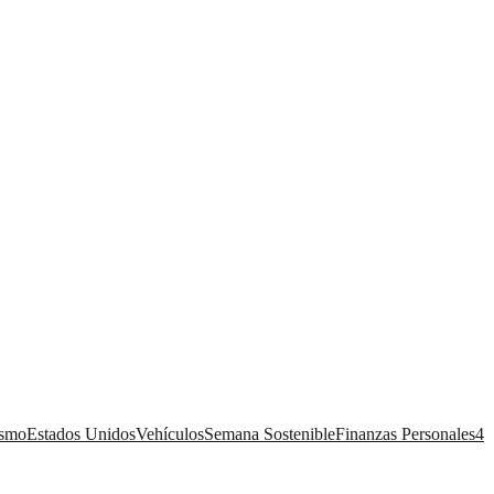
ismo
Estados Unidos
Vehículos
Semana Sostenible
Finanzas Personales
4