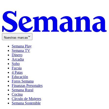
Nuestras marcas
Semana Play
Semana TV
Dinero
Arcadia
Soho
Opens
Fucsia
in
Opens
4 Patas
new
in
Educación
window
new
Foros Semana
window
Finanzas Personales
Semana Rural
Cocina
Círculo de Mujeres
Semana Sostenible