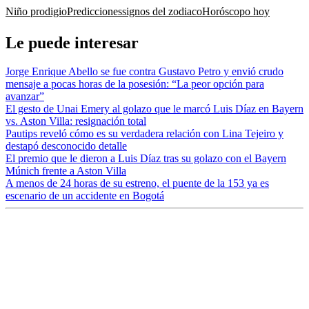
Niño prodigio
Predicciones
signos del zodiaco
Horóscopo hoy
Le puede interesar
Jorge Enrique Abello se fue contra Gustavo Petro y envió crudo
mensaje a pocas horas de la posesión: “La peor opción para
avanzar”
El gesto de Unai Emery al golazo que le marcó Luis Díaz en Bayern
vs. Aston Villa: resignación total
Pautips reveló cómo es su verdadera relación con Lina Tejeiro y
destapó desconocido detalle
El premio que le dieron a Luis Díaz tras su golazo con el Bayern
Múnich frente a Aston Villa
A menos de 24 horas de su estreno, el puente de la 153 ya es
escenario de un accidente en Bogotá