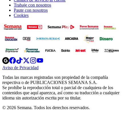
Trabaje con nosotros
Paute con nosotros
Cookies
Opens
Opens
Opens
Opens
Opens
in
in
in
in
in
Aviso de Privacidad
Opens
new
new
new
new
new
in
window
window
window
window
window
Todas las marcas registradas son propiedad de la compañía
new
respectiva o de PUBLICACIONES SEMANA S.A.
window
Se prohíbe la reproducción total o parcial de cualquiera de los
contenidos que aquí aparezca, así como su traducción a cualquier
idioma sin autorización escrita por su titular.
© 2026 Semana. Todos los derechos reservados.