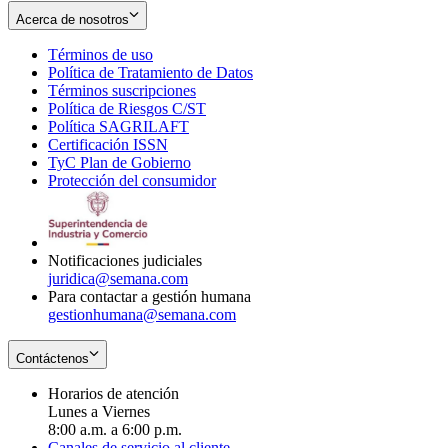
Acerca de nosotros
Términos de uso
Opens
Política de Tratamiento de Datos
in
Opens
Términos suscripciones
new
Opens
in
Política de Riesgos C/ST
window
in
Opens
new
Política SAGRILAFT
Opens
new
in
window
Certificación ISSN
Opens
in
window
new
TyC Plan de Gobierno
in
new
Opens
window
Protección del consumidor
new
window
in
Opens
window
new
in
window
new
window
Notificaciones judiciales
juridica@semana.com
Para contactar a gestión humana
gestionhumana@semana.com
Contáctenos
Horarios de atención
Lunes a Viernes
8:00 a.m. a 6:00 p.m.
Canales de servicio al cliente