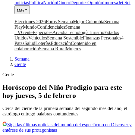
noticias
Política
Nación
Dinero
Deportes
Opinión
Impresa
Jet Set
Más
Elecciones 2026
Foros Semana
Mejor Colombia
Semana
Play
Mundo
Confidenciales
Semana
TV
Gente
Especiales
Arcadia
Tecnología
Turismo
Estados
Unidos
Vehículos
Semana Sostenible
Finanzas Personales
4
Patas
Salud
Loterías
Educación
Contenido en
colaboración
Semana Rural
Mujeres
Semana
|
Gente
Gente
Horóscopo del Niño Prodigio para este
hoy jueves, 5 de febrero
Cerca del cierre de la primera semana del segundo mes del año, el
astrólogo entregó palabras contundentes.
Siga las últimas noticias del mundo del espectáculo en Discover y
entérese de sus protagonistas