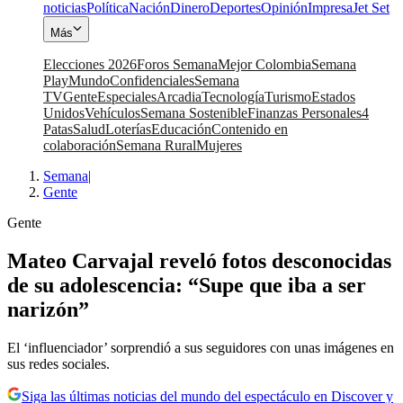
noticias
Política
Nación
Dinero
Deportes
Opinión
Impresa
Jet Set
Más
Elecciones 2026
Foros Semana
Mejor Colombia
Semana
Play
Mundo
Confidenciales
Semana
TV
Gente
Especiales
Arcadia
Tecnología
Turismo
Estados
Unidos
Vehículos
Semana Sostenible
Finanzas Personales
4
Patas
Salud
Loterías
Educación
Contenido en
colaboración
Semana Rural
Mujeres
Semana
|
Gente
Gente
Mateo Carvajal reveló fotos desconocidas
de su adolescencia: “Supe que iba a ser
narizón”
El ‘influenciador’ sorprendió a sus seguidores con unas imágenes en
sus redes sociales.
Siga las últimas noticias del mundo del espectáculo en Discover y