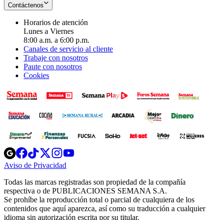
Contáctenos
Horarios de atención
Lunes a Viernes
8:00 a.m. a 6:00 p.m.
Canales de servicio al cliente
Trabaje con nosotros
Paute con nosotros
Cookies
Opens
Opens
Opens
Opens
Opens
in
in
in
in
in
Aviso de Privacidad
Opens
new
new
new
new
new
in
window
window
window
window
window
Todas las marcas registradas son propiedad de la compañía
new
respectiva o de PUBLICACIONES SEMANA S.A.
window
Se prohíbe la reproducción total o parcial de cualquiera de los
contenidos que aquí aparezca, así como su traducción a cualquier
idioma sin autorización escrita por su titular.