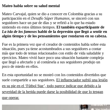
Mateo habla sobre su salud mental
Mateo Carvajal, quien se dio a conocer en Colombia gracias a su
participación en el
Desafío Súper Humanos,
se sinceró con sus
seguidores hace un par de días y se refirió a lo que ha estado
sintiendo en estos últimos tiempos.
El también exparticipante de
La isla de los famosos
habló de la depresión que llegó a sentir en
algún tiempo y de los pensamientos que rondaron en su cabeza.
Fue es la primera vez que el creador de contenidos habla sobre esta
situación, pues ya tiene acostumbrados a sus seguidores a contar
más que todo de temas relacionados con estilo de vida saludable y
ejercicios. Mateo vivió hace poco una situación bastante compleja
que llegó a afectarlo y al contársela a sus seguidores produjo un
poco de miedo en ellos.
En esta oportunidad no se mostró con los contenidos divertidos que
suele compartirle a sus seguidores.
El influenciador sufrió una lesión
en su pie en el ‘Fútbol Star’, todo parece indicar que debido a la
severidad de la herida puede darse la posibilidad de que lo tengan
que operar.