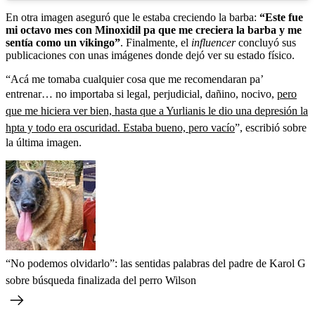
En otra imagen aseguró que le estaba creciendo la barba:
“Este fue
mi octavo mes con Minoxidil pa que me creciera la barba y me
sentía como un vikingo”
. Finalmente, el
influencer
concluyó sus
publicaciones con unas imágenes donde dejó ver su estado físico.
“Acá me tomaba cualquier cosa que me recomendaran pa’
entrenar… no importaba si legal, perjudicial, dañino, nocivo,
pero
que me hiciera ver bien, hasta que a Yurlianis le dio una depresión la
hpta y todo era oscuridad. Estaba bueno, pero vacío
”, escribió sobre
la última imagen.
“No podemos olvidarlo”: las sentidas palabras del padre de Karol G
sobre búsqueda finalizada del perro Wilson