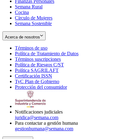
Finanzas Personales
Semana Rural
Cocina
Círculo de Mujeres
Semana Sostenible
Acerca de nosotros
Términos de uso
Opens
Política de Tratamiento de Datos
in
Opens
Términos suscripciones
new
Opens
in
Política de Riesgos C/ST
window
in
Opens
new
Política SAGRILAFT
Opens
new
in
window
Certificación ISSN
Opens
in
window
new
TyC Plan de Gobierno
in
new
Opens
window
Protección del consumidor
new
window
in
Opens
window
new
in
window
new
window
Notificaciones judiciales
juridica@semana.com
Para contactar a gestión humana
gestionhumana@semana.com