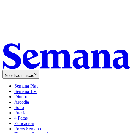
Nuestras marcas
Semana Play
Semana TV
Dinero
Arcadia
Soho
Opens
Fucsia
in
Opens
4 Patas
new
in
Educación
window
new
Foros Semana
window