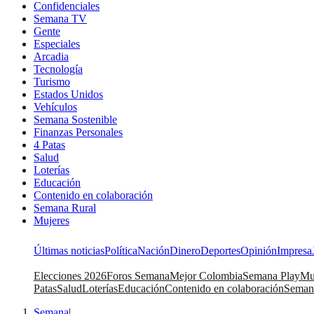
Confidenciales
Semana TV
Gente
Especiales
Arcadia
Tecnología
Turismo
Estados Unidos
Vehículos
Semana Sostenible
Finanzas Personales
4 Patas
Salud
Loterías
Educación
Contenido en colaboración
Semana Rural
Mujeres
Últimas noticias
Política
Nación
Dinero
Deportes
Opinión
Impresa
Elecciones 2026
Foros Semana
Mejor Colombia
Semana Play
Mu
Patas
Salud
Loterías
Educación
Contenido en colaboración
Seman
Semana
|