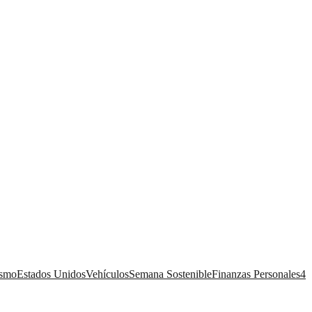
ismo
Estados Unidos
Vehículos
Semana Sostenible
Finanzas Personales
4