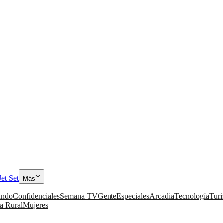
Jet Set
Más
ndo
Confidenciales
Semana TV
Gente
Especiales
Arcadia
Tecnología
Tur
a Rural
Mujeres