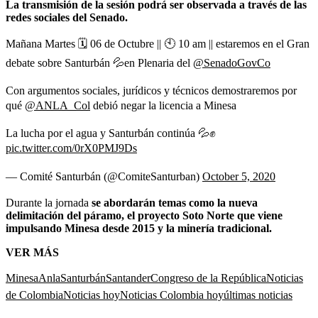
La transmisión de la sesión podrá ser observada a través de las
redes sociales del Senado.
Mañana Martes 🗓️ 06 de Octubre || 🕙 10 am || estaremos en el Gran
debate sobre Santurbán 💦en Plenaria del
@SenadoGovCo
Con argumentos sociales, jurídicos y técnicos demostraremos por
qué
@ANLA_Col
debió negar la licencia a Minesa
La lucha por el agua y Santurbán continúa 💦✊
pic.twitter.com/0rX0PMJ9Ds
— Comité Santurbán (@ComiteSanturban)
October 5, 2020
Durante la jornada
se abordarán temas como la nueva
delimitación del páramo, el proyecto Soto Norte que viene
impulsando Minesa desde 2015 y la minería tradicional.
VER MÁS
Minesa
Anla
Santurbán
Santander
Congreso de la República
Noticias
de Colombia
Noticias hoy
Noticias Colombia hoy
últimas noticias