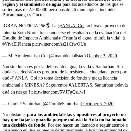
región y el suministro de agua
para
los acueductos de los que se
surten más de 2.200.000 personas de 26 municipios, incluidos
Bucaramanga y Cúcuta.
¡GRAN NOTICIA! 💚🌎 La
@ANLA_Col
archiva el proyecto de
minería Soto Norte, tras conocerse el resultado de la evaluación del
Estudio de Impacto Ambiental✊ ¡Triunfa el agua, triunfa la vida! 💧
#VivaElPlaneta
pic.twitter.com/ss21CfwOUu
— M. Ambientalista Col (@mambientalistac)
October 3, 2020
Nuestra lucha es por la defensa del agua, la vida y Santurbán. Sin
duda esta decisión es producto de la resistencia ciudadana, pero por
qué
@ANLA_Col
no toma decisión de fondo y niega licencia
ambiental a MINESA? Seguiremos
#ALERTAS
, Santurbán todavía
está en riesgo!!
pic.twitter.com/5VJFgQz1wI
— Comité Santurbán (@ComiteSanturban)
October 3, 2020
No obstante,
para los ambientalistas y opositores al proyecto no
hay que bajar la guardia porque todavía la Anla no ha tomado
una decisión de fondo
. Por eso hacen un llamado a seguir atentos e
insistiendo en que se niegue definitivamente la licencia ambiental del