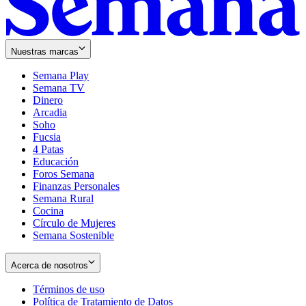
Nuestras marcas
Semana Play
Semana TV
Dinero
Arcadia
Soho
Opens
Fucsia
in
Opens
4 Patas
new
in
Educación
window
new
Foros Semana
window
Finanzas Personales
Semana Rural
Cocina
Círculo de Mujeres
Semana Sostenible
Acerca de nosotros
Términos de uso
Opens
Política de Tratamiento de Datos
in
Opens