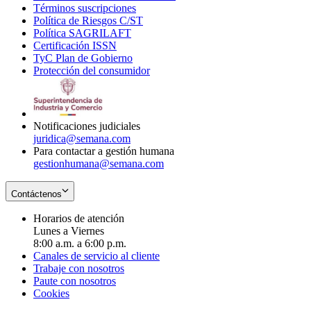
Términos suscripciones
new
Opens
in
Política de Riesgos C/ST
window
in
Opens
new
Política SAGRILAFT
Opens
new
in
window
Certificación ISSN
Opens
in
window
new
TyC Plan de Gobierno
in
new
Opens
window
Protección del consumidor
new
window
in
Opens
window
new
in
window
new
window
Notificaciones judiciales
juridica@semana.com
Para contactar a gestión humana
gestionhumana@semana.com
Contáctenos
Horarios de atención
Lunes a Viernes
8:00 a.m. a 6:00 p.m.
Canales de servicio al cliente
Trabaje con nosotros
Paute con nosotros
Cookies