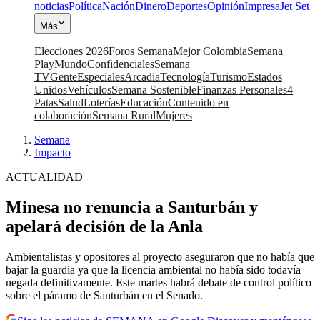
noticias
Política
Nación
Dinero
Deportes
Opinión
Impresa
Jet Set
Más
Elecciones 2026
Foros Semana
Mejor Colombia
Semana
Play
Mundo
Confidenciales
Semana
TV
Gente
Especiales
Arcadia
Tecnología
Turismo
Estados
Unidos
Vehículos
Semana Sostenible
Finanzas Personales
4
Patas
Salud
Loterías
Educación
Contenido en
colaboración
Semana Rural
Mujeres
Semana
|
Impacto
ACTUALIDAD
Minesa no renuncia a Santurbán y
apelará decisión de la Anla
Ambientalistas y opositores al proyecto aseguraron que no había que
bajar la guardia ya que la licencia ambiental no había sido todavía
negada definitivamente. Este martes habrá debate de control político
sobre el páramo de Santurbán en el Senado.