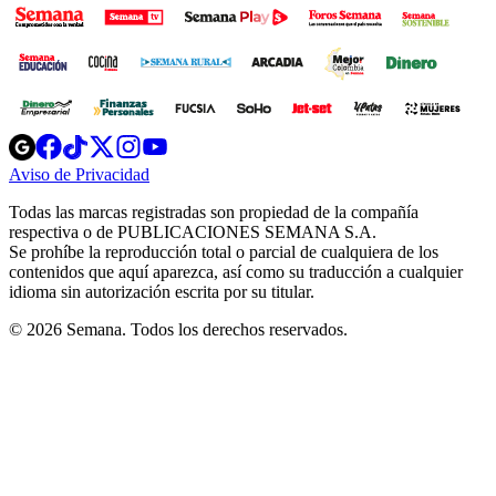
Opens
Opens
Opens
Opens
Opens
in
in
in
in
in
Aviso de Privacidad
Opens
new
new
new
new
new
in
window
window
window
window
window
Todas las marcas registradas son propiedad de la compañía
new
respectiva o de PUBLICACIONES SEMANA S.A.
window
Se prohíbe la reproducción total o parcial de cualquiera de los
contenidos que aquí aparezca, así como su traducción a cualquier
idioma sin autorización escrita por su titular.
© 2026 Semana. Todos los derechos reservados.