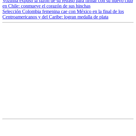
Vozinha expuso la razón de su retraso para firmar con su nuevo club
en Chile: conmueve el corazón de sus hinchas
Selección Colombia femenina cae con México en la final de los
Centroamericanos y del Caribe: logran medalla de plata