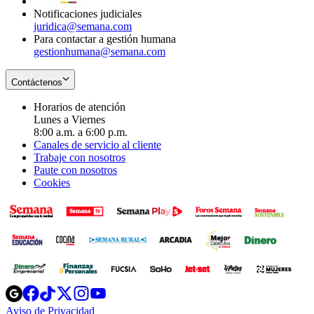
Notificaciones judiciales
juridica@semana.com
Para contactar a gestión humana
gestionhumana@semana.com
Contáctenos
Horarios de atención
Lunes a Viernes
8:00 a.m. a 6:00 p.m.
Canales de servicio al cliente
Trabaje con nosotros
Paute con nosotros
Cookies
Opens
Opens
Opens
Opens
Opens
in
in
in
in
in
Aviso de Privacidad
Opens