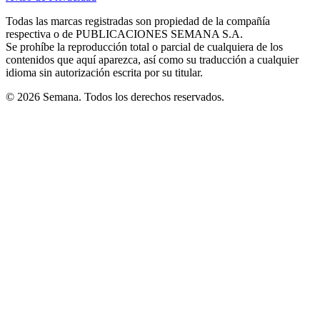
new
new
new
new
new
in
window
window
window
window
window
Todas las marcas registradas son propiedad de la compañía
new
respectiva o de PUBLICACIONES SEMANA S.A.
window
Se prohíbe la reproducción total o parcial de cualquiera de los
contenidos que aquí aparezca, así como su traducción a cualquier
idioma sin autorización escrita por su titular.
© 2026 Semana. Todos los derechos reservados.