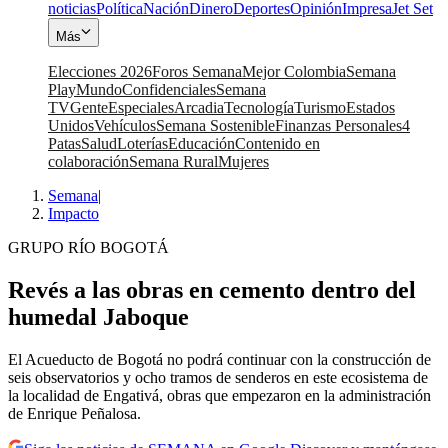
noticias
Política
Nación
Dinero
Deportes
Opinión
Impresa
Jet Set
Más
Elecciones 2026
Foros Semana
Mejor Colombia
Semana
Play
Mundo
Confidenciales
Semana
TV
Gente
Especiales
Arcadia
Tecnología
Turismo
Estados
Unidos
Vehículos
Semana Sostenible
Finanzas Personales
4
Patas
Salud
Loterías
Educación
Contenido en
colaboración
Semana Rural
Mujeres
Semana
|
Impacto
GRUPO RÍO BOGOTÁ
Revés a las obras en cemento dentro del
humedal Jaboque
El Acueducto de Bogotá no podrá continuar con la construcción de
seis observatorios y ocho tramos de senderos en este ecosistema de
la localidad de Engativá, obras que empezaron en la administración
de Enrique Peñalosa.