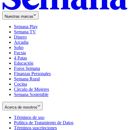
Nuestras marcas
Semana Play
Semana TV
Dinero
Arcadia
Soho
Opens
Fucsia
in
Opens
4 Patas
new
in
Educación
window
new
Foros Semana
window
Finanzas Personales
Semana Rural
Cocina
Círculo de Mujeres
Semana Sostenible
Acerca de nosotros
Términos de uso
Opens
Política de Tratamiento de Datos
in
Opens
Términos suscripciones
new
Opens
in