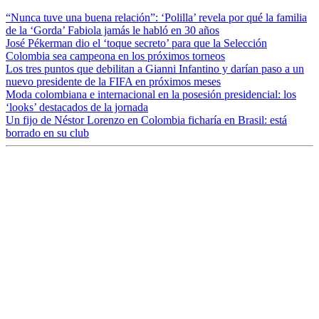
“Nunca tuve una buena relación”: ‘Polilla’ revela por qué la familia
de la ‘Gorda’ Fabiola jamás le habló en 30 años
José Pékerman dio el ‘toque secreto’ para que la Selección
Colombia sea campeona en los próximos torneos
Los tres puntos que debilitan a Gianni Infantino y darían paso a un
nuevo presidente de la FIFA en próximos meses
Moda colombiana e internacional en la posesión presidencial: los
‘looks’ destacados de la jornada
Un fijo de Néstor Lorenzo en Colombia ficharía en Brasil: está
borrado en su club