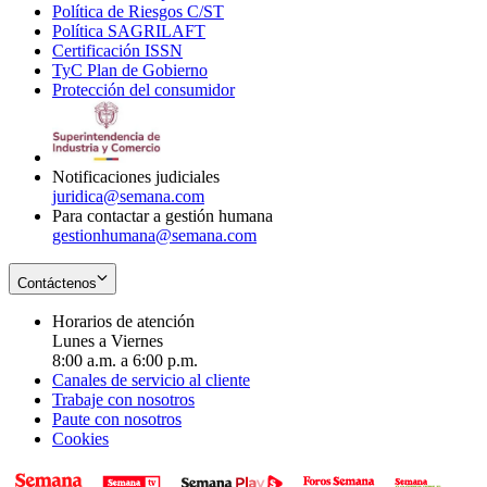
Política de Riesgos C/ST
window
in
Opens
new
Política SAGRILAFT
Opens
new
in
window
Certificación ISSN
Opens
in
window
new
TyC Plan de Gobierno
in
new
Opens
window
Protección del consumidor
new
window
in
Opens
window
new
in
window
new
window
Notificaciones judiciales
juridica@semana.com
Para contactar a gestión humana
gestionhumana@semana.com
Contáctenos
Horarios de atención
Lunes a Viernes
8:00 a.m. a 6:00 p.m.
Canales de servicio al cliente
Trabaje con nosotros
Paute con nosotros
Cookies