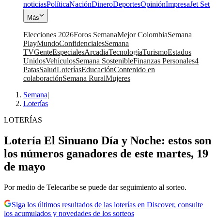
noticias
Política
Nación
Dinero
Deportes
Opinión
Impresa
Jet Set
Más
Elecciones 2026
Foros Semana
Mejor Colombia
Semana
Play
Mundo
Confidenciales
Semana
TV
Gente
Especiales
Arcadia
Tecnología
Turismo
Estados
Unidos
Vehículos
Semana Sostenible
Finanzas Personales
4
Patas
Salud
Loterías
Educación
Contenido en
colaboración
Semana Rural
Mujeres
Semana
|
Loterías
LOTERÍAS
Lotería El Sinuano Día y Noche: estos son
los números ganadores de este martes, 19
de mayo
Por medio de Telecaribe se puede dar seguimiento al sorteo.
Siga los últimos resultados de las loterías en Discover, consulte
los acumulados y novedades de los sorteos