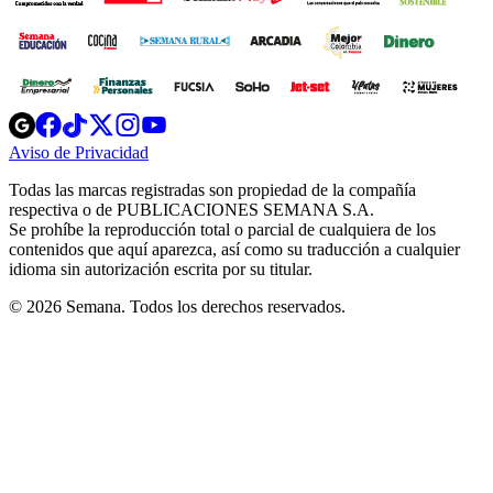
Opens
Opens
Opens
Opens
Opens
in
in
in
in
in
Aviso de Privacidad
Opens
new
new
new
new
new
in
window
window
window
window
window
Todas las marcas registradas son propiedad de la compañía
new
respectiva o de PUBLICACIONES SEMANA S.A.
window
Se prohíbe la reproducción total o parcial de cualquiera de los
contenidos que aquí aparezca, así como su traducción a cualquier
idioma sin autorización escrita por su titular.
© 2026 Semana. Todos los derechos reservados.