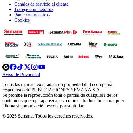
Canales de servicio al cliente
Trabaje con nosotros
Paute con nosotros
Cookies
Opens
Opens
Opens
Opens
Opens
in
in
in
in
in
Aviso de Privacidad
Opens
new
new
new
new
new
in
window
window
window
window
window
Todas las marcas registradas son propiedad de la compañía
new
respectiva o de PUBLICACIONES SEMANA S.A.
window
Se prohíbe la reproducción total o parcial de cualquiera de los
contenidos que aquí aparezca, así como su traducción a cualquier
idioma sin autorización escrita por su titular.
© 2026 Semana. Todos los derechos reservados.