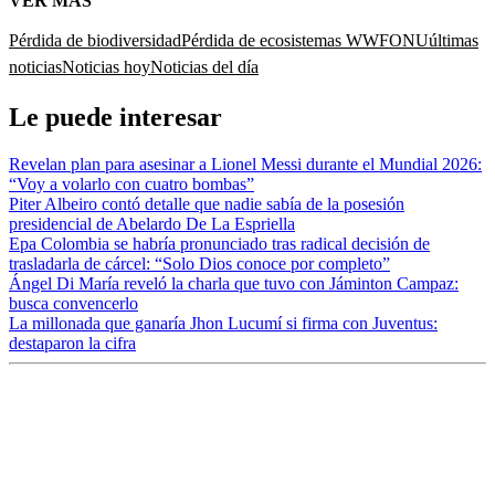
VER MÁS
Pérdida de biodiversidad
Pérdida de ecosistemas
WWF
ONU
últimas
noticias
Noticias hoy
Noticias del día
Le puede interesar
Revelan plan para asesinar a Lionel Messi durante el Mundial 2026:
“Voy a volarlo con cuatro bombas”
Piter Albeiro contó detalle que nadie sabía de la posesión
presidencial de Abelardo De La Espriella
Epa Colombia se habría pronunciado tras radical decisión de
trasladarla de cárcel: “Solo Dios conoce por completo”
Ángel Di María reveló la charla que tuvo con Jáminton Campaz:
busca convencerlo
La millonada que ganaría Jhon Lucumí si firma con Juventus:
destaparon la cifra