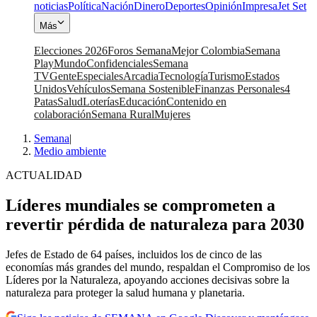
noticias
Política
Nación
Dinero
Deportes
Opinión
Impresa
Jet Set
Más
Elecciones 2026
Foros Semana
Mejor Colombia
Semana
Play
Mundo
Confidenciales
Semana
TV
Gente
Especiales
Arcadia
Tecnología
Turismo
Estados
Unidos
Vehículos
Semana Sostenible
Finanzas Personales
4
Patas
Salud
Loterías
Educación
Contenido en
colaboración
Semana Rural
Mujeres
Semana
|
Medio ambiente
ACTUALIDAD
Líderes mundiales se comprometen a
revertir pérdida de naturaleza para 2030
Jefes de Estado de 64 países, incluidos los de cinco de las
economías más grandes del mundo, respaldan el Compromiso de los
Líderes por la Naturaleza, apoyando acciones decisivas sobre la
naturaleza para proteger la salud humana y planetaria.