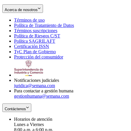
Acerca de nosotros
Términos de uso
Opens
Política de Tratamiento de Datos
in
Opens
Términos suscripciones
new
Opens
in
Política de Riesgos C/ST
window
in
Opens
new
Política SAGRILAFT
Opens
new
in
window
Certificación ISSN
Opens
in
window
new
TyC Plan de Gobierno
in
new
Opens
window
Protección del consumidor
new
window
in
Opens
window
new
in
window
new
window
Notificaciones judiciales
juridica@semana.com
Para contactar a gestión humana
gestionhumana@semana.com
Contáctenos
Horarios de atención
Lunes a Viernes
8:00 a.m. a 6:00 p.m.