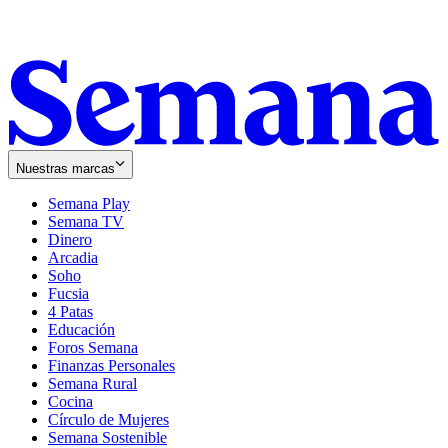
Nuestras marcas
Semana Play
Semana TV
Dinero
Arcadia
Soho
Opens
Fucsia
in
Opens
4 Patas
new
in
Educación
window
new
Foros Semana
window
Finanzas Personales
Semana Rural
Cocina
Círculo de Mujeres
Semana Sostenible