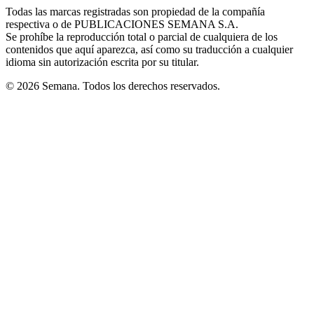
in
window
window
window
window
window
Todas las marcas registradas son propiedad de la compañía
new
respectiva o de PUBLICACIONES SEMANA S.A.
window
Se prohíbe la reproducción total o parcial de cualquiera de los
contenidos que aquí aparezca, así como su traducción a cualquier
idioma sin autorización escrita por su titular.
© 2026 Semana. Todos los derechos reservados.