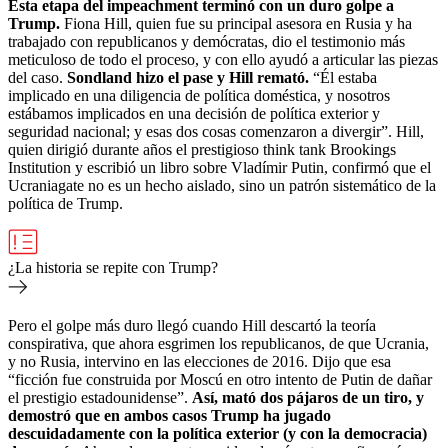
Esta etapa del impeachment terminó con un duro golpe a
Trump.
Fiona Hill, quien fue su principal asesora en Rusia y ha
trabajado con republicanos y demócratas, dio el testimonio más
meticuloso de todo el proceso, y con ello ayudó a articular las piezas
del caso.
Sondland hizo el pase y Hill remató.
“Él estaba
implicado en una diligencia de política doméstica, y nosotros
estábamos implicados en una decisión de política exterior y
seguridad nacional; y esas dos cosas comenzaron a divergir”. Hill,
quien dirigió durante años el prestigioso think tank Brookings
Institution y escribió un libro sobre Vladímir Putin, confirmó que el
Ucraniagate no es un hecho aislado, sino un patrón sistemático de la
política de Trump.
¿La historia se repite con Trump?
Pero el golpe más duro llegó cuando Hill descartó la teoría
conspirativa, que ahora esgrimen los republicanos, de que Ucrania,
y no Rusia, intervino en las elecciones de 2016. Dijo que esa
“ficción fue construida por Moscú en otro intento de Putin de dañar
el prestigio estadounidense”.
Así, mató dos pájaros de un tiro, y
demostró que en ambos casos Trump ha jugado
descuidadamente con la política exterior (y con la democracia)