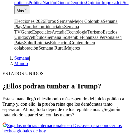
noticias
Política
Nación
Dinero
Deportes
Opinión
Impresa
Jet Set
Más
Elecciones 2026
Foros Semana
Mejor Colombia
Semana
Play
Mundo
Confidenciales
Semana
TV
Gente
Especiales
Arcadia
Tecnología
Turismo
Estados
Unidos
Vehículos
Semana Sostenible
Finanzas Personales
4
Patas
Salud
Loterías
Educación
Contenido en
colaboración
Semana Rural
Mujeres
Semana
|
Mundo
ESTADOS UNIDOS
¿Ellos podrán tumbar a Trump?
Esta semana llegó el testimonio más esperado del juicio político a
Trump y, con ello, la prueba reina que los demócratas tanto
esperaron. Ahora, todo depende de los republicanos. ¿Seguirán
tratando de tapar el sol con las manos?
Siga las noticias internacionales en Discover para conocer los
hechos globales de hoy