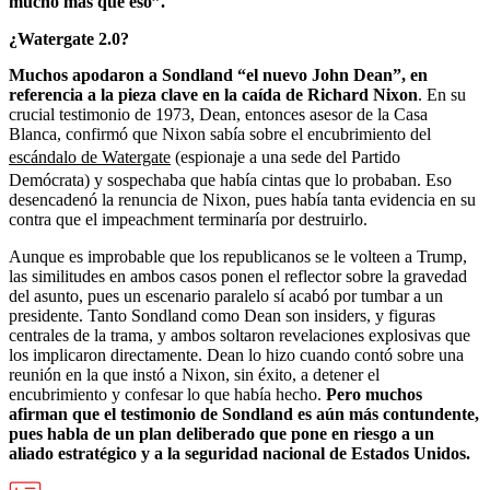
mucho más que eso”.
¿Watergate 2.0?
Muchos apodaron a Sondland “el nuevo John Dean”, en
referencia a la pieza clave en la caída de Richard Nixon
. En su
crucial testimonio de 1973, Dean, entonces asesor de la Casa
Blanca, confirmó que Nixon sabía sobre el encubrimiento del
escándalo de Watergate
(espionaje a una sede del Partido
Demócrata) y sospechaba que había cintas que lo probaban. Eso
desencadenó la renuncia de Nixon, pues había tanta evidencia en su
contra que el impeachment terminaría por destruirlo.
Aunque es improbable que los republicanos se le volteen a Trump,
las similitudes en ambos casos ponen el reflector sobre la gravedad
del asunto, pues un escenario paralelo sí acabó por tumbar a un
presidente. Tanto Sondland como Dean son insiders, y figuras
centrales de la trama, y ambos soltaron revelaciones explosivas que
los implicaron directamente. Dean lo hizo cuando contó sobre una
reunión en la que instó a Nixon, sin éxito, a detener el
encubrimiento y confesar lo que había hecho.
Pero muchos
afirman que el testimonio de Sondland es aún más contundente,
pues habla de un plan deliberado que pone en riesgo a un
aliado estratégico y a la seguridad nacional de Estados Unidos.