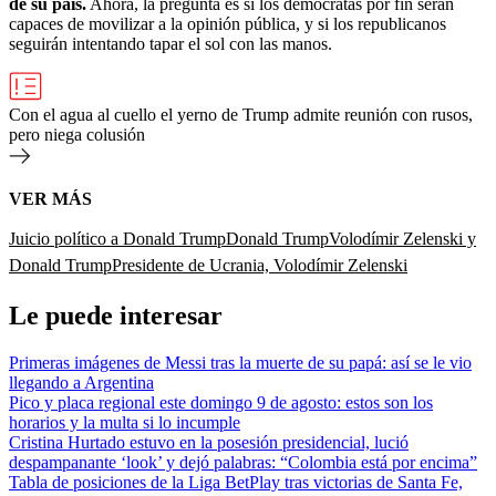
de su país.
Ahora, la pregunta es si los demócratas por fin serán
capaces de movilizar a la opinión pública, y si los republicanos
seguirán intentando tapar el sol con las manos.
Con el agua al cuello el yerno de Trump admite reunión con rusos,
pero niega colusión
VER MÁS
Juicio político a Donald Trump
Donald Trump
Volodímir Zelenski y
Donald Trump
Presidente de Ucrania, Volodímir Zelenski
Le puede interesar
Primeras imágenes de Messi tras la muerte de su papá: así se le vio
llegando a Argentina
Pico y placa regional este domingo 9 de agosto: estos son los
horarios y la multa si lo incumple
Cristina Hurtado estuvo en la posesión presidencial, lució
despampanante ‘look’ y dejó palabras: “Colombia está por encima”
Tabla de posiciones de la Liga BetPlay tras victorias de Santa Fe,