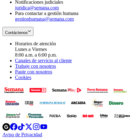
Notificaciones judiciales
juridica@semana.com
Para contactar a gestión humana
gestionhumana@semana.com
Contáctenos
Horarios de atención
Lunes a Viernes
8:00 a.m. a 6:00 p.m.
Canales de servicio al cliente
Trabaje con nosotros
Paute con nosotros
Cookies
Opens
Opens
Opens
Opens
Opens
in
in
in
in
in
Aviso de Privacidad
Opens
new
new
new
new
new