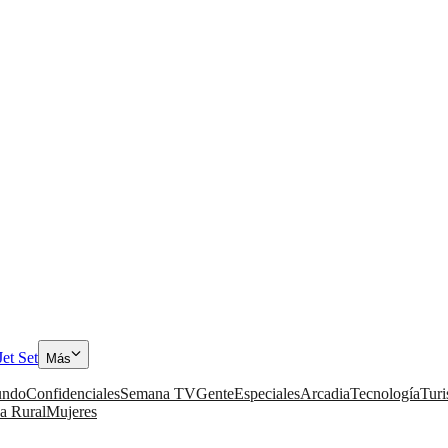
Jet Set
Más
ndo
Confidenciales
Semana TV
Gente
Especiales
Arcadia
Tecnología
Tur
a Rural
Mujeres