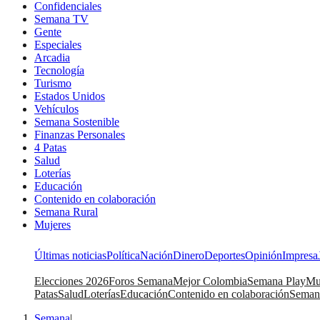
Confidenciales
Semana TV
Gente
Especiales
Arcadia
Tecnología
Turismo
Estados Unidos
Vehículos
Semana Sostenible
Finanzas Personales
4 Patas
Salud
Loterías
Educación
Contenido en colaboración
Semana Rural
Mujeres
Últimas noticias
Política
Nación
Dinero
Deportes
Opinión
Impresa
Elecciones 2026
Foros Semana
Mejor Colombia
Semana Play
Mu
Patas
Salud
Loterías
Educación
Contenido en colaboración
Seman
Semana
|