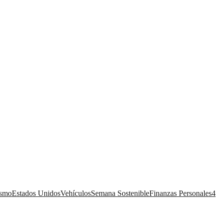
ismo
Estados Unidos
Vehículos
Semana Sostenible
Finanzas Personales
4