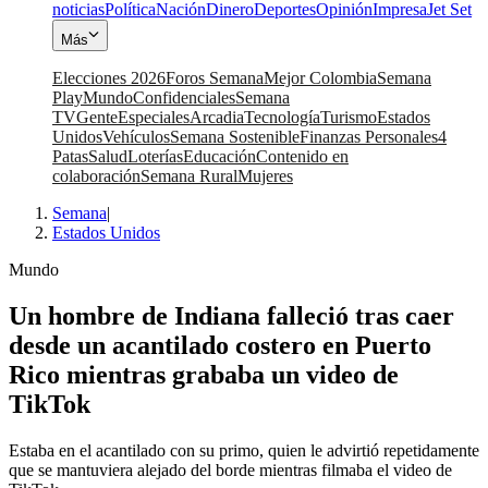
noticias
Política
Nación
Dinero
Deportes
Opinión
Impresa
Jet Set
Más
Elecciones 2026
Foros Semana
Mejor Colombia
Semana
Play
Mundo
Confidenciales
Semana
TV
Gente
Especiales
Arcadia
Tecnología
Turismo
Estados
Unidos
Vehículos
Semana Sostenible
Finanzas Personales
4
Patas
Salud
Loterías
Educación
Contenido en
colaboración
Semana Rural
Mujeres
Semana
|
Estados Unidos
Mundo
Un hombre de Indiana falleció tras caer
desde un acantilado costero en Puerto
Rico mientras grababa un video de
TikTok
Estaba en el acantilado con su primo, quien le advirtió repetidamente
que se mantuviera alejado del borde mientras filmaba el video de