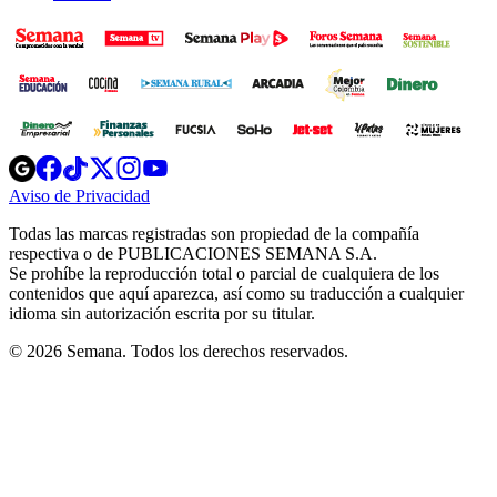
Opens
Opens
Opens
Opens
Opens
in
in
in
in
in
Aviso de Privacidad
Opens
new
new
new
new
new
in
window
window
window
window
window
Todas las marcas registradas son propiedad de la compañía
new
respectiva o de PUBLICACIONES SEMANA S.A.
window
Se prohíbe la reproducción total o parcial de cualquiera de los
contenidos que aquí aparezca, así como su traducción a cualquier
idioma sin autorización escrita por su titular.
© 2026 Semana. Todos los derechos reservados.