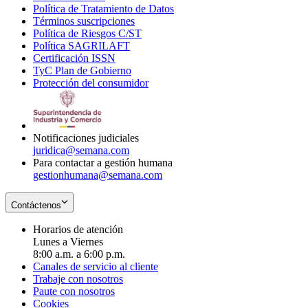
Política de Tratamiento de Datos
in
Opens
Términos suscripciones
new
Opens
in
Política de Riesgos C/ST
window
in
Opens
new
Política SAGRILAFT
Opens
new
in
window
Certificación ISSN
Opens
in
window
new
TyC Plan de Gobierno
in
new
Opens
window
Protección del consumidor
new
window
in
Opens
window
new
in
window
new
window
Notificaciones judiciales
juridica@semana.com
Para contactar a gestión humana
gestionhumana@semana.com
Contáctenos
Horarios de atención
Lunes a Viernes
8:00 a.m. a 6:00 p.m.
Canales de servicio al cliente
Trabaje con nosotros
Paute con nosotros
Cookies