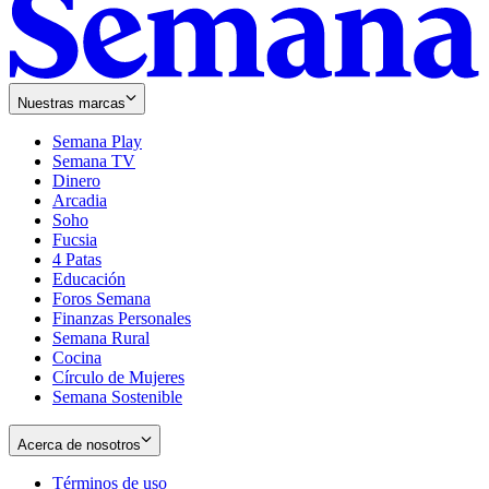
Nuestras marcas
Semana Play
Semana TV
Dinero
Arcadia
Soho
Opens
Fucsia
in
Opens
4 Patas
new
in
Educación
window
new
Foros Semana
window
Finanzas Personales
Semana Rural
Cocina
Círculo de Mujeres
Semana Sostenible
Acerca de nosotros
Términos de uso
Opens