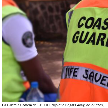
La Guardia Costera de EE. UU. dijo que Edgar Garay, de 27 años,