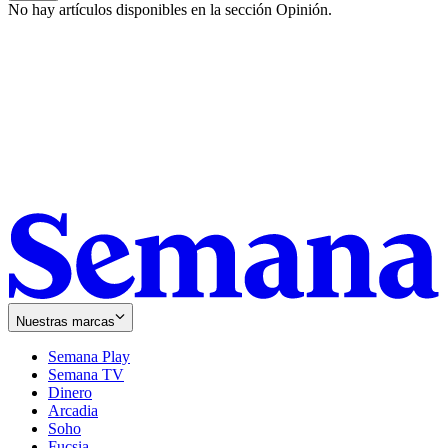
No hay artículos disponibles en la sección
Opinión
.
Nuestras marcas
Semana Play
Semana TV
Dinero
Arcadia
Soho
Opens
Fucsia
in
Opens