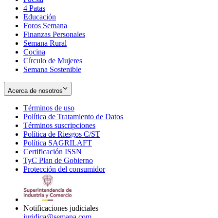
4 Patas
new
in
Educación
window
new
Foros Semana
window
Finanzas Personales
Semana Rural
Cocina
Círculo de Mujeres
Semana Sostenible
Acerca de nosotros
Términos de uso
Opens
Política de Tratamiento de Datos
in
Opens
Términos suscripciones
new
Opens
in
Política de Riesgos C/ST
window
in
Opens
new
Política SAGRILAFT
Opens
new
in
window
Certificación ISSN
Opens
in
window
new
TyC Plan de Gobierno
in
new
Opens
window
Protección del consumidor
new
window
in
Opens
window
new
in
window
new
window
Notificaciones judiciales
juridica@semana.com