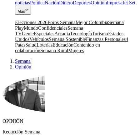
noticias
Política
Nación
Dinero
Deportes
Opinión
Impresa
Jet Set
Más
Elecciones 2026
Foros Semana
Mejor Colombia
Semana
Play
Mundo
Confidenciales
Semana
TV
Gente
Especiales
Arcadia
Tecnología
Turismo
Estados
Unidos
Vehículos
Semana Sostenible
Finanzas Personales
4
Patas
Salud
Loterías
Educación
Contenido en
colaboración
Semana Rural
Mujeres
Semana
|
Opinión
OPINIÓN
Redacción Semana