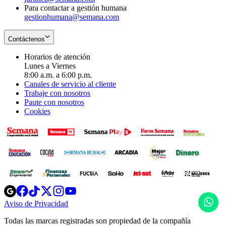
Para contactar a gestión humana
gestionhumana@semana.com
Contáctenos
Horarios de atención
Lunes a Viernes
8:00 a.m. a 6:00 p.m.
Canales de servicio al cliente
Trabaje con nosotros
Paute con nosotros
Cookies
Opens
Opens
Opens
Opens
Opens
in
in
in
in
in
H
Aviso de Privacidad
Opens
new
new
new
new
new
in
window
window
window
window
window
Todas las marcas registradas son propiedad de la compañía
new