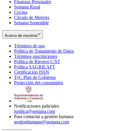
Finanzas Personales
Semana Rural
Cocina
Círculo de Mujeres
Semana Sostenible
Acerca de nosotros
Términos de uso
Opens
Política de Tratamiento de Datos
in
Opens
Términos suscripciones
new
Opens
in
Política de Riesgos C/ST
window
in
Opens
new
Política SAGRILAFT
Opens
new
in
window
Certificación ISSN
Opens
in
window
new
TyC Plan de Gobierno
in
new
Opens
window
Protección del consumidor
new
window
in
Opens
window
new
in
window
new
window
Notificaciones judiciales
juridica@semana.com
Para contactar a gestión humana
gestionhumana@semana.com