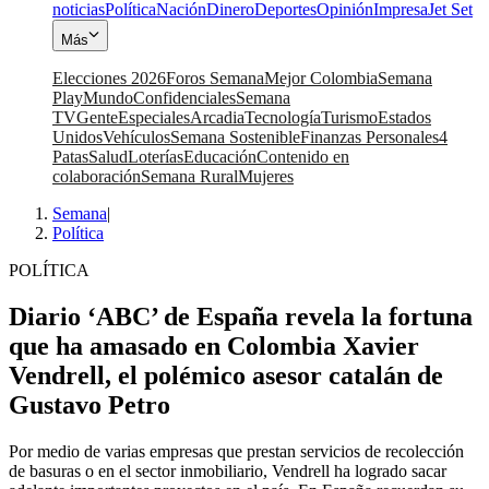
noticias
Política
Nación
Dinero
Deportes
Opinión
Impresa
Jet Set
Más
Elecciones 2026
Foros Semana
Mejor Colombia
Semana
Play
Mundo
Confidenciales
Semana
TV
Gente
Especiales
Arcadia
Tecnología
Turismo
Estados
Unidos
Vehículos
Semana Sostenible
Finanzas Personales
4
Patas
Salud
Loterías
Educación
Contenido en
colaboración
Semana Rural
Mujeres
Semana
|
Política
POLÍTICA
Diario ‘ABC’ de España revela la fortuna
que ha amasado en Colombia Xavier
Vendrell, el polémico asesor catalán de
Gustavo Petro
Por medio de varias empresas que prestan servicios de recolección
de basuras o en el sector inmobiliario, Vendrell ha logrado sacar