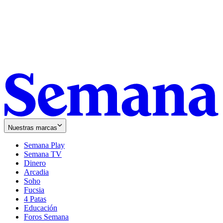
Nuestras marcas
Semana Play
Semana TV
Dinero
Arcadia
Soho
Opens
Fucsia
in
Opens
4 Patas
new
in
Educación
window
new
Foros Semana
window