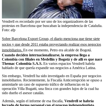
Vendrell es recordado por ser uno de los organizadores de las
protestas en Barcelona que buscaban la independencia de Cataluña.
Foto:
afp
Sobre Barcelona Export Group, el diario menciona que tiene siete
socios y que desde 2011 estaba proyectando realizar esos negocios
inmobiliarios.
En ese momento, Petro era alcalde de Bogotá.
Cuando deciden internacionalizarse, la empresa llega a
Colombia con filiales en Medellín y Bogotá y de allí es que nace
Themac Colombia S.A.S.
En varios espacios Vendrell habría
hablado de que quería expandir sus negocios a América Latina.
Sin embargo, Vendrell ha sido investigado en España por negocios
inmobiliarios. Recientemente, la Fiscalía Anticorrupción se opuso a
amnistiarle un caso de supuesto tráfico de influencias en la
operación Villa Bugatti, una finca con grandes lujos de la cual ha
sido dueño el asesor catalán.
Además, según el informe de esa fiscalía,
Vendrell se habría
lucrado de forma personal con el proceso independentista,