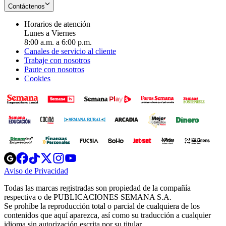
Contáctenos
Horarios de atención
Lunes a Viernes
8:00 a.m. a 6:00 p.m.
Canales de servicio al cliente
Trabaje con nosotros
Paute con nosotros
Cookies
Opens
Opens
Opens
Opens
Opens
in
in
in
in
in
Aviso de Privacidad
Opens
new
new
new
new
new
in
window
window
window
window
window
Todas las marcas registradas son propiedad de la compañía
new
respectiva o de PUBLICACIONES SEMANA S.A.
window
Se prohíbe la reproducción total o parcial de cualquiera de los
contenidos que aquí aparezca, así como su traducción a cualquier
idioma sin autorización escrita por su titular.