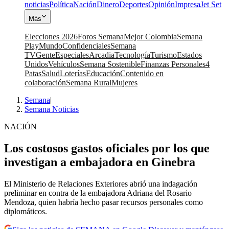
noticias
Política
Nación
Dinero
Deportes
Opinión
Impresa
Jet Set
Más
Elecciones 2026
Foros Semana
Mejor Colombia
Semana
Play
Mundo
Confidenciales
Semana
TV
Gente
Especiales
Arcadia
Tecnología
Turismo
Estados
Unidos
Vehículos
Semana Sostenible
Finanzas Personales
4
Patas
Salud
Loterías
Educación
Contenido en
colaboración
Semana Rural
Mujeres
Semana
|
Semana Noticias
NACIÓN
Los costosos gastos oficiales por los que
investigan a embajadora en Ginebra
El Ministerio de Relaciones Exteriores abrió una indagación
preliminar en contra de la embajadora Adriana del Rosario
Mendoza, quien habría hecho pasar recursos personales como
diplomáticos.