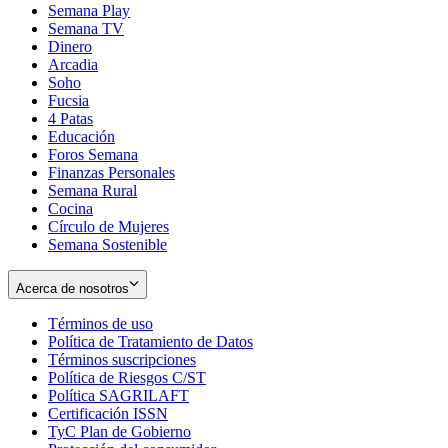
Semana Play
Semana TV
Dinero
Arcadia
Soho
Opens
Fucsia
in
Opens
4 Patas
new
in
Educación
window
new
Foros Semana
window
Finanzas Personales
Semana Rural
Cocina
Círculo de Mujeres
Semana Sostenible
Acerca de nosotros
Términos de uso
Opens
Política de Tratamiento de Datos
in
Opens
Términos suscripciones
new
Opens
in
Política de Riesgos C/ST
window
in
Opens
new
Política SAGRILAFT
Opens
new
in
window
Certificación ISSN
Opens
in
window
new
TyC Plan de Gobierno
in
new
Opens
window