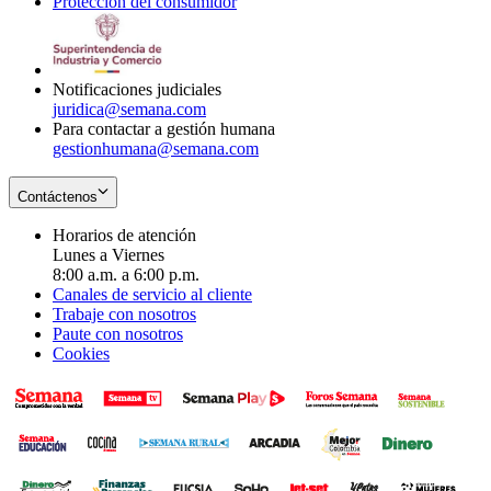
Protección del consumidor
new
window
in
Opens
window
new
in
window
new
window
Notificaciones judiciales
juridica@semana.com
Para contactar a gestión humana
gestionhumana@semana.com
Contáctenos
Horarios de atención
Lunes a Viernes
8:00 a.m. a 6:00 p.m.
Canales de servicio al cliente
Trabaje con nosotros
Paute con nosotros
Cookies