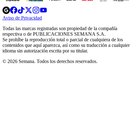
Opens
Opens
Opens
Opens
Opens
in
in
in
in
in
Aviso de Privacidad
Opens
new
new
new
new
new
in
window
window
window
window
window
Todas las marcas registradas son propiedad de la compañía
new
respectiva o de PUBLICACIONES SEMANA S.A.
window
Se prohíbe la reproducción total o parcial de cualquiera de los
contenidos que aquí aparezca, así como su traducción a cualquier
idioma sin autorización escrita por su titular.
© 2026 Semana. Todos los derechos reservados.