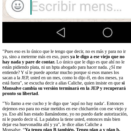
"Pues eso es lo único que le tengo que decir, no es más y para no ir
ya, sino a meterme más en eso, pues
ya le digo a ese viejo que no
hay nada y pare de contar.
Lo único que le digo es que ahí no le
están pidiendo plata, ni un hpta abogado para hacer nada. ¿Sí me
entiende? Y sí le puede aportar mucho porque si esos manes los
sacan a la JEP, usted en un mes, como lo dijo él, en dos meses, ya
está fuera", se escucha decir a alias Caliche, quien insiste en que
si
Monsalve cambia su versión terminará en la JEP y recuperará
pronto su libertad
.
"Yo llamo a ese cucho y le digo que ‘aquí no hay nada‘. Entonces
dejemos eso para no estar metidos en ese chicharrón con ese viejo y
ya. Eso ahí han estado llamándome, yo no puedo darle autorización,
ni le puedo decir sí. La palabra la tiene usted, entonces más bien
dejar esa huevonadita ahí y ya", le dice alias Caliche a
Monsalve. “
Ya tengo plan B también. Tengo plan a y plan b,