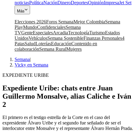
noticias
Política
Nación
Dinero
Deportes
Opinión
Impresa
Jet Set
Más
Elecciones 2026
Foros Semana
Mejor Colombia
Semana
Play
Mundo
Confidenciales
Semana
TV
Gente
Especiales
Arcadia
Tecnología
Turismo
Estados
Unidos
Vehículos
Semana Sostenible
Finanzas Personales
4
Patas
Salud
Loterías
Educación
Contenido en
colaboración
Semana Rural
Mujeres
Semana
|
Vicky en Semana
EXPEDIENTE URIBE
Expediente Uribe: chats entre Juan
Guillermo Monsalve, alias Caliche e Iván
2
El primero es el testigo estrella de la Corte en el caso del
expresidente Álvaro Uribe y el segundo fue señalado de ser el
interlocutor entre Monsalve y el representante Álvaro Hernán Prada.