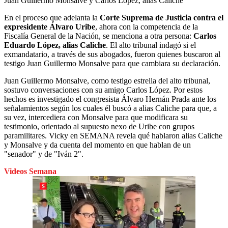
Juan Guillermo Monsalve y Carlos López, alias Caliche
En el proceso que adelanta la
Corte Suprema de Justicia contra el
expresidente Álvaro Uribe
, ahora con la competencia de la
Fiscalía General de la Nación, se menciona a otra persona:
Carlos
Eduardo López, alias Caliche
. El alto tribunal indagó si el
exmandatario, a través de sus abogados, fueron quienes buscaron al
testigo Juan Guillermo Monsalve para que cambiara su declaración.
Juan Guillermo Monsalve, como testigo estrella del alto tribunal,
sostuvo conversaciones con su amigo Carlos López. Por estos
hechos es investigado el congresista Álvaro Hernán Prada ante los
señalamientos según los cuales él buscó a alias Caliche para que, a
su vez, intercediera con Monsalve para que modificara su
testimonio, orientado al supuesto nexo de Uribe con grupos
paramilitares. Vicky en SEMANA revela qué hablaron alias Caliche
y Monsalve y da cuenta del momento en que hablan de un
"senador" y de "Iván 2".
Videos Semana