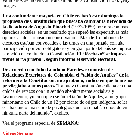
Partidarios del no en Chile al cambio de la Constitución
Foto:
getty
images
Una contundente mayoría en Chile rechazó este domingo la
propuesta de Constitución que buscaba cambiar la heredada de
la dictadura de Augusto Pinochet
(1973-1989) por otra con más
derechos sociales, en un resultado que superó las expectativas más
optimistas de la oposición conservadora. Más de 15 millones de
electores estaban convocados a las urnas en una jornada con alta
participación por voto obligatorio y en gran parte del país se impuso
la opción en contra de la Constitución.
El “Rechazo” se impuso
frente al “Apruebo”, según informó el servicio electoral.
De acuerdo con Julio Londoño Paredes, exministro de
Relaciones Exteriores de Colombia, el “talón de Aquiles” de la
reforma a la Constitución, no aprobada, radicó en que la misma
privilegiaba a unos pocos.
“La nueva Constitución chilena era una
colcha de retazos con un sentido absolutamente socialista y
favoreciendo, yo creo que ese fue el talón de Aquiles, a un grupo
minoritario en Chile de un 12 por ciento de origen indígena, se les
estaba dando una serie de privilegios que no se había conocido en
ninguna parte del mundo”, explicó.
Vea el programa especial de
SEMANA:
Videos Semana