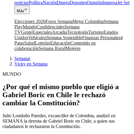
noticias
Política
Nación
Dinero
Deportes
Opinión
Impresa
Jet Set
Más
Elecciones 2026
Foros Semana
Mejor Colombia
Semana
Play
Mundo
Confidenciales
Semana
TV
Gente
Especiales
Arcadia
Tecnología
Turismo
Estados
Unidos
Vehículos
Semana Sostenible
Finanzas Personales
4
Patas
Salud
Loterías
Educación
Contenido en
colaboración
Semana Rural
Mujeres
Semana
|
Vicky en Semana
MUNDO
¿Por qué el mismo pueblo que eligió a
Gabriel Boric en Chile le rechazó
cambiar la Constitución?
Julio Londoño Paredes, excanciller de Colombia, analizó en
SEMANA la derrota de Gabriel Boric en Chile, a quien sus
ciudadanos le rechazaron la Constitución.