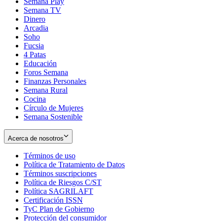
Semana Play
Semana TV
Dinero
Arcadia
Soho
Opens
Fucsia
in
Opens
4 Patas
new
in
Educación
window
new
Foros Semana
window
Finanzas Personales
Semana Rural
Cocina
Círculo de Mujeres
Semana Sostenible
Acerca de nosotros
Términos de uso
Opens
Política de Tratamiento de Datos
in
Opens
Términos suscripciones
new
Opens
in
Política de Riesgos C/ST
window
in
Opens
new
Política SAGRILAFT
Opens
new
in
window
Certificación ISSN
Opens
in
window
new
TyC Plan de Gobierno
in
new
Opens
window
Protección del consumidor
new
window
in
Opens