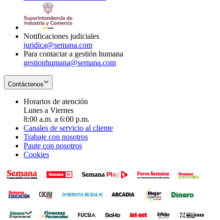
window
new
in
window
new
window
Notificaciones judiciales
juridica@semana.com
Para contactar a gestión humana
gestionhumana@semana.com
Contáctenos
Horarios de atención
Lunes a Viernes
8:00 a.m. a 6:00 p.m.
Canales de servicio al cliente
Trabaje con nosotros
Paute con nosotros
Cookies