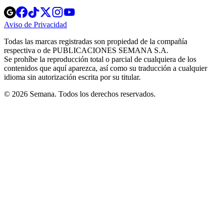
Opens
Opens
Opens
Opens
Opens
in
in
in
in
in
Aviso de Privacidad
Opens
new
new
new
new
new
in
window
window
window
window
window
Todas las marcas registradas son propiedad de la compañía
new
respectiva o de PUBLICACIONES SEMANA S.A.
window
Se prohíbe la reproducción total o parcial de cualquiera de los
contenidos que aquí aparezca, así como su traducción a cualquier
idioma sin autorización escrita por su titular.
© 2026 Semana. Todos los derechos reservados.