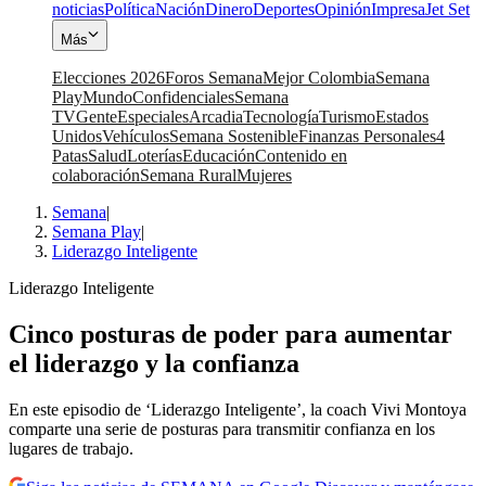
noticias
Política
Nación
Dinero
Deportes
Opinión
Impresa
Jet Set
Más
Elecciones 2026
Foros Semana
Mejor Colombia
Semana
Play
Mundo
Confidenciales
Semana
TV
Gente
Especiales
Arcadia
Tecnología
Turismo
Estados
Unidos
Vehículos
Semana Sostenible
Finanzas Personales
4
Patas
Salud
Loterías
Educación
Contenido en
colaboración
Semana Rural
Mujeres
Semana
|
Semana Play
|
Liderazgo Inteligente
Liderazgo Inteligente
Cinco posturas de poder para aumentar
el liderazgo y la confianza
En este episodio de ‘Liderazgo Inteligente’, la coach Vivi Montoya
comparte una serie de posturas para transmitir confianza en los
lugares de trabajo.