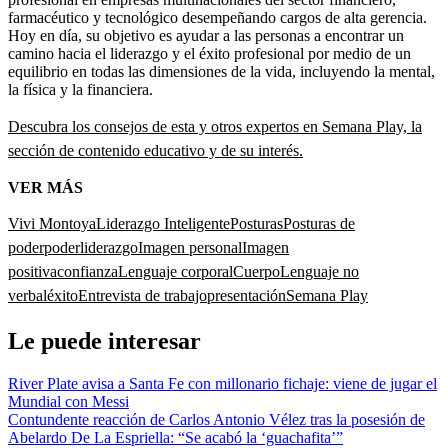
farmacéutico y tecnológico desempeñando cargos de alta gerencia.
Hoy en día, su objetivo es ayudar a las personas a encontrar un
camino hacia el liderazgo y el éxito profesional por medio de un
equilibrio en todas las dimensiones de la vida, incluyendo la mental,
la física y la financiera.
Descubra los consejos de esta y otros expertos en Semana Play, la
sección de contenido educativo y de su interés.
VER MÁS
Vivi Montoya
Liderazgo Inteligente
Posturas
Posturas de
poder
poder
liderazgo
Imagen personal
Imagen
positiva
confianza
Lenguaje corporal
Cuerpo
Lenguaje no
verbal
éxito
Entrevista de trabajo
presentación
Semana Play
Le puede interesar
River Plate avisa a Santa Fe con millonario fichaje: viene de jugar el
Mundial con Messi
Contundente reacción de Carlos Antonio Vélez tras la posesión de
Abelardo De La Espriella: “Se acabó la ‘guachafita’”