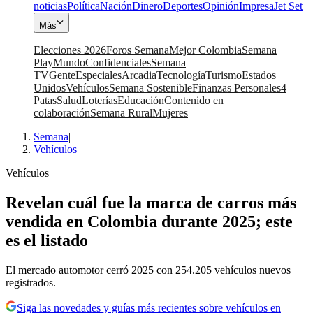
noticias
Política
Nación
Dinero
Deportes
Opinión
Impresa
Jet Set
Más
Elecciones 2026
Foros Semana
Mejor Colombia
Semana
Play
Mundo
Confidenciales
Semana
TV
Gente
Especiales
Arcadia
Tecnología
Turismo
Estados
Unidos
Vehículos
Semana Sostenible
Finanzas Personales
4
Patas
Salud
Loterías
Educación
Contenido en
colaboración
Semana Rural
Mujeres
Semana
|
Vehículos
Vehículos
Revelan cuál fue la marca de carros más
vendida en Colombia durante 2025; este
es el listado
El mercado automotor cerró 2025 con 254.205 vehículos nuevos
registrados.
Siga las novedades y guías más recientes sobre vehículos en