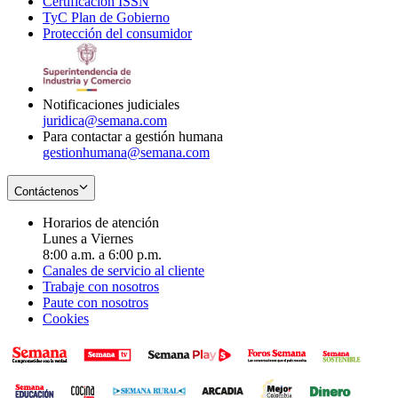
Certificación ISSN
Opens
in
window
new
TyC Plan de Gobierno
in
new
Opens
window
Protección del consumidor
new
window
in
Opens
window
new
in
window
new
window
Notificaciones judiciales
juridica@semana.com
Para contactar a gestión humana
gestionhumana@semana.com
Contáctenos
Horarios de atención
Lunes a Viernes
8:00 a.m. a 6:00 p.m.
Canales de servicio al cliente
Trabaje con nosotros
Paute con nosotros
Cookies