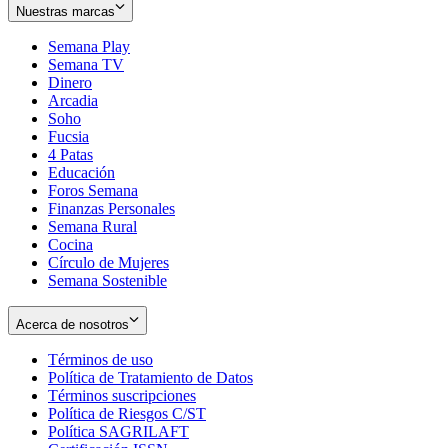
Nuestras marcas
Semana Play
Semana TV
Dinero
Arcadia
Soho
Opens
Fucsia
in
Opens
4 Patas
new
in
Educación
window
new
Foros Semana
window
Finanzas Personales
Semana Rural
Cocina
Círculo de Mujeres
Semana Sostenible
Acerca de nosotros
Términos de uso
Opens
Política de Tratamiento de Datos
in
Opens
Términos suscripciones
new
Opens
in
Política de Riesgos C/ST
window
in
Opens
new
Política SAGRILAFT
Opens
new
in
window