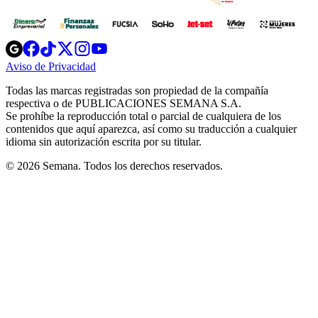
Opens
Opens
Opens
Opens
Opens
in
in
in
in
in
Aviso de Privacidad
Opens
new
new
new
new
new
in
window
window
window
window
window
Todas las marcas registradas son propiedad de la compañía
new
respectiva o de PUBLICACIONES SEMANA S.A.
window
Se prohíbe la reproducción total o parcial de cualquiera de los
contenidos que aquí aparezca, así como su traducción a cualquier
idioma sin autorización escrita por su titular.
© 2026 Semana. Todos los derechos reservados.