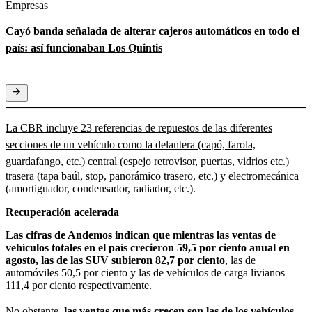
Empresas
Cayó banda señalada de alterar cajeros automáticos en todo el
país: así funcionaban Los Quintis
La CBR incluye 23 referencias de repuestos de las diferentes
secciones de un vehículo como la delantera (capó, farola,
guardafango, etc.)
central (espejo retrovisor, puertas, vidrios etc.)
trasera (tapa baúl, stop, panorámico trasero, etc.) y electromecánica
(amortiguador, condensador, radiador, etc.).
Recuperación acelerada
Las cifras de Andemos indican que mientras las ventas de
vehículos totales en el país crecieron 59,5 por ciento anual en
agosto, las de las SUV subieron 82,7 por ciento
, las de
automóviles 50,5 por ciento y las de vehículos de carga livianos
111,4 por ciento respectivamente.
No obstante
,
las ventas que más crecen son las de los vehículos