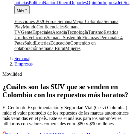
noticias
Política
Nación
Dinero
Deportes
Opinión
Impresa
Jet Set
Más
Elecciones 2026
Foros Semana
Mejor Colombia
Semana
Play
Mundo
Confidenciales
Semana
TV
Gente
Especiales
Arcadia
Tecnología
Turismo
Estados
Unidos
Vehículos
Semana Sostenible
Finanzas Personales
4
Patas
Salud
Loterías
Educación
Contenido en
colaboración
Semana Rural
Mujeres
Semana
|
Empresas
Movilidad
¿Cuáles son las SUV que se venden en
Colombia con los repuestos más baratos?
El Centro de Experimentación y Seguridad Vial (Cesvi Colombia)
mide el valor promedio de los repuestos de las marcas automotrices
más vendidas en el país. Este es el análisis para los automóviles
utilitarios con valores comerciales entre $80 y $90 millones.