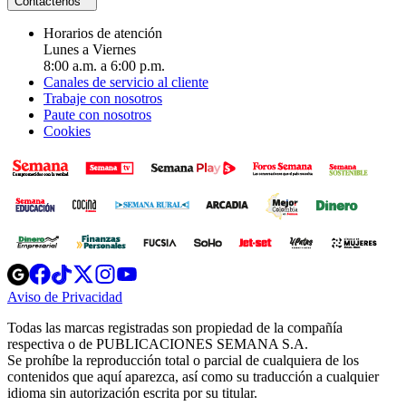
Contáctenos
Horarios de atención
Lunes a Viernes
8:00 a.m. a 6:00 p.m.
Canales de servicio al cliente
Trabaje con nosotros
Paute con nosotros
Cookies
Opens
Opens
Opens
Opens
Opens
in
in
in
in
in
Aviso de Privacidad
Opens
new
new
new
new
new
in
window
window
window
window
window
Todas las marcas registradas son propiedad de la compañía
new
respectiva o de PUBLICACIONES SEMANA S.A.
window
Se prohíbe la reproducción total o parcial de cualquiera de los
contenidos que aquí aparezca, así como su traducción a cualquier
idioma sin autorización escrita por su titular.