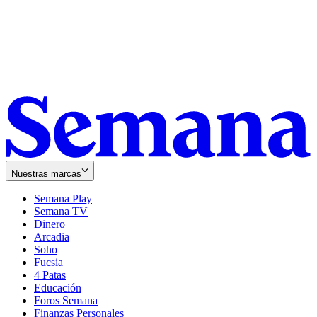
Nuestras marcas
Semana Play
Semana TV
Dinero
Arcadia
Soho
Opens
Fucsia
in
Opens
4 Patas
new
in
Educación
window
new
Foros Semana
window
Finanzas Personales