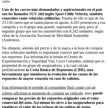
carro.
Uno de los carros más demandados y aspiracionales en el país
son los llamados SUV
(
del inglés S
port Utility Vehicle),
también
conocidos como vehículos utilitarios
. Prueba de ello es que de los
23.130 carros que se matricularon en agosto, 8.293 pertenecen a esa
categoría y es el grupo más grande, superando por muy poco al
segundo grupo que son los automóviles con 8.242 unidades, según
cifras de la Asociación Nacional de Movilidad Sostenible
(Andemos).
No obstante, además del precio y de la marca a la hora de comprar
estos vehículos también es importante conocer qué tan costosos son
sus repuestos. Esa información la brinda el Centro de
Experimentación y Seguridad Vial, Cesvi Colombia, entidad que es
propiedad de un grupo de aseguradoras, y la cual calcula
periódicamente
la Cesta Básica de Repuestos (CBR), una
herramienta que monitorea la evolución de los costos de los
repuestos de mayor rotación en caso de colisión.
Esta información le permite al consumidor final contar con un
criterio adicional al momento de comprar un vehículo,
pues
puede
comparar los precios de los repuestos originales con el valor
comercial del auto. Así mismo les sirve a las aseguradoras para
establecer el valor de las primas de las pólizas de autos.