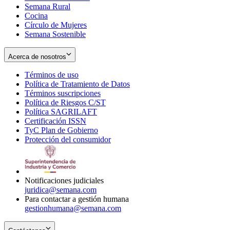
Semana Rural
Cocina
Círculo de Mujeres
Semana Sostenible
Acerca de nosotros
Términos de uso
Opens
Política de Tratamiento de Datos
in
Opens
Términos suscripciones
new
Opens
in
Política de Riesgos C/ST
window
in
Opens
new
Política SAGRILAFT
Opens
new
in
window
Certificación ISSN
Opens
in
window
new
TyC Plan de Gobierno
in
new
Opens
window
Protección del consumidor
new
window
in
Opens
window
new
in
window
new
window
Notificaciones judiciales
juridica@semana.com
Para contactar a gestión humana
gestionhumana@semana.com