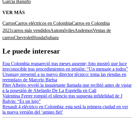
García Basurto
VER MÁS
Carros
Carros eléctricos en Colombia
Carros en Colombia
2021
carros más vendidos
Automóviles
Andemos
Ventas de
carros
Chevrolet
Honda
Subaru
Le puede interesar
Epa Colombia reapareció tras meses ausente; foto mostró que luce
irreconocible tras procedimientos en prisión: “Un mensaje a todos”
Uruguay presentó a su nuevo director técnico: toma las riendas en
reemplazo de Marcelo Bielsa
Piter Albeiro reveló la inquietante llamada que recibió antes de viajar
a la posesión de Abelardo De La Espriella en Cali
Valentina Ferrer rompió el silencio tras supuesta infidelidad de J
Balvin: “Es un lujo”
Renault 4 eléctrico en Colombia: esta será la primera ciudad en ver
la nueva versión del ‘amigo fiel’