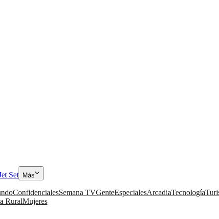
Jet Set
Más
ndo
Confidenciales
Semana TV
Gente
Especiales
Arcadia
Tecnología
Tur
a Rural
Mujeres