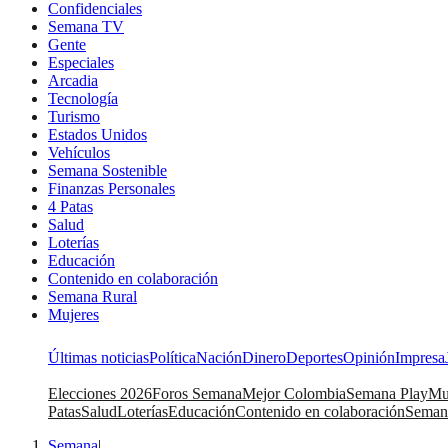
Confidenciales
Semana TV
Gente
Especiales
Arcadia
Tecnología
Turismo
Estados Unidos
Vehículos
Semana Sostenible
Finanzas Personales
4 Patas
Salud
Loterías
Educación
Contenido en colaboración
Semana Rural
Mujeres
Últimas noticias
Política
Nación
Dinero
Deportes
Opinión
Impresa
Elecciones 2026
Foros Semana
Mejor Colombia
Semana Play
Mu
Patas
Salud
Loterías
Educación
Contenido en colaboración
Seman
Semana
|