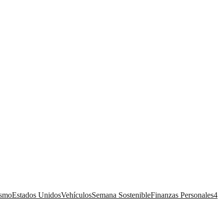
ismo
Estados Unidos
Vehículos
Semana Sostenible
Finanzas Personales
4