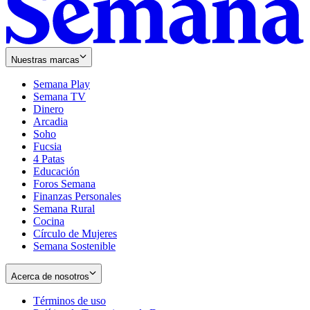
Nuestras marcas
Semana Play
Semana TV
Dinero
Arcadia
Soho
Opens
Fucsia
in
Opens
4 Patas
new
in
Educación
window
new
Foros Semana
window
Finanzas Personales
Semana Rural
Cocina
Círculo de Mujeres
Semana Sostenible
Acerca de nosotros
Términos de uso
Opens