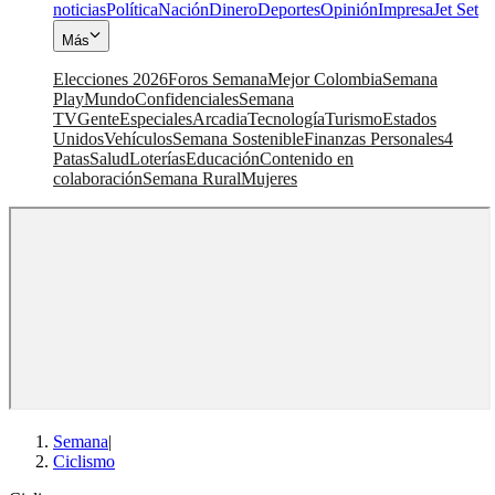
noticias
Política
Nación
Dinero
Deportes
Opinión
Impresa
Jet Set
Más
Elecciones 2026
Foros Semana
Mejor Colombia
Semana
Play
Mundo
Confidenciales
Semana
TV
Gente
Especiales
Arcadia
Tecnología
Turismo
Estados
Unidos
Vehículos
Semana Sostenible
Finanzas Personales
4
Patas
Salud
Loterías
Educación
Contenido en
colaboración
Semana Rural
Mujeres
Semana
|
Ciclismo