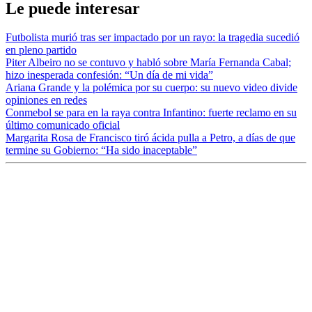
Le puede interesar
Futbolista murió tras ser impactado por un rayo: la tragedia sucedió
en pleno partido
Piter Albeiro no se contuvo y habló sobre María Fernanda Cabal;
hizo inesperada confesión: “Un día de mi vida”
Ariana Grande y la polémica por su cuerpo: su nuevo video divide
opiniones en redes
Conmebol se para en la raya contra Infantino: fuerte reclamo en su
último comunicado oficial
Margarita Rosa de Francisco tiró ácida pulla a Petro, a días de que
termine su Gobierno: “Ha sido inaceptable”