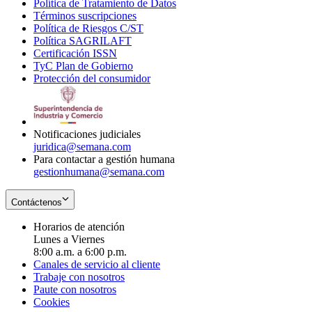
Política de Tratamiento de Datos
in
Opens
Términos suscripciones
new
Opens
in
Política de Riesgos C/ST
window
in
Opens
new
Política SAGRILAFT
Opens
new
in
window
Certificación ISSN
Opens
in
window
new
TyC Plan de Gobierno
in
new
Opens
window
Protección del consumidor
new
window
in
Opens
window
new
in
window
new
window
Notificaciones judiciales
juridica@semana.com
Para contactar a gestión humana
gestionhumana@semana.com
Contáctenos
Horarios de atención
Lunes a Viernes
8:00 a.m. a 6:00 p.m.
Canales de servicio al cliente
Trabaje con nosotros
Paute con nosotros
Cookies