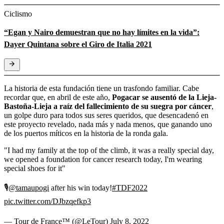
Ciclismo
“Egan y Nairo demuestran que no hay límites en la vida”:
Dayer Quintana sobre el Giro de Italia 2021
La historia de esta fundación tiene un trasfondo familiar. Cabe
recordar que, en abril de este año,
Pogacar se ausentó de la Lieja-
Bastoña-Lieja a raíz del fallecimiento de su suegra por cáncer
,
un golpe duro para todos sus seres queridos, que desencadenó en
este proyecto revelado, nada más y nada menos, que ganando uno
de los puertos míticos en la historia de la ronda gala.
"I had my family at the top of the climb, it was a really special day,
we opened a foundation for cancer research today, I'm wearing
special shoes for it"
🎙
@tamaupogi
after his win today!
#TDF2022
pic.twitter.com/DJbzqefkp3
— Tour de France™ (@LeTour)
July 8, 2022