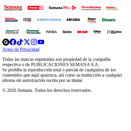
Opens
Opens
Opens
Opens
Opens
in
in
in
in
in
Aviso de Privacidad
Opens
new
new
new
new
new
in
window
window
window
window
window
Todas las marcas registradas son propiedad de la compañía
new
respectiva o de PUBLICACIONES SEMANA S.A.
window
Se prohíbe la reproducción total o parcial de cualquiera de los
contenidos que aquí aparezca, así como su traducción a cualquier
idioma sin autorización escrita por su titular.
© 2026 Semana. Todos los derechos reservados.