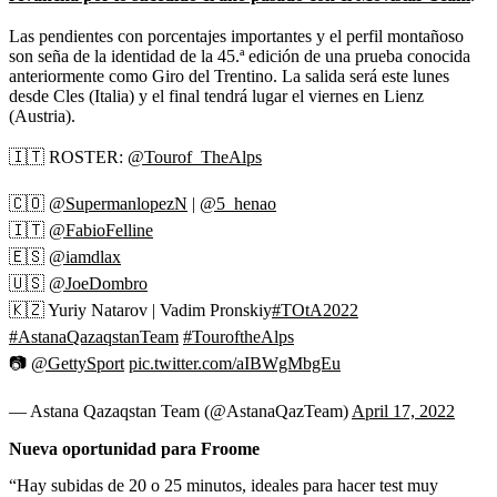
Las pendientes con porcentajes importantes y el perfil montañoso
son seña de la identidad de la 45.ª edición de una prueba conocida
anteriormente como Giro del Trentino. La salida será este lunes
desde Cles (Italia) y el final tendrá lugar el viernes en Lienz
(Austria).
🇮🇹 ROSTER:
@Tourof_TheAlps
🇨🇴
@SupermanlopezN
|
@5_henao
🇮🇹
@FabioFelline
🇪🇸
@iamdlax
🇺🇸
@JoeDombro
🇰🇿 Yuriy Natarov | Vadim Pronskiy
#TOtA2022
#AstanaQazaqstanTeam
#TouroftheAlps
📷
@GettySport
pic.twitter.com/aIBWgMbgEu
— Astana Qazaqstan Team (@AstanaQazTeam)
April 17, 2022
Nueva oportunidad para Froome
“Hay subidas de 20 o 25 minutos, ideales para hacer test muy