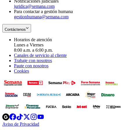
Notificaciones judiciales
juridica@semana.com
Para contactar a gestión humana
gestionhumana@semana.com
Contáctenos
Horarios de atención
Lunes a Viernes
8:00 a.m. a 6:00 p.m.
Canales de servicio al cliente
Trabaje con nosotros
Paute con nosotros
Cookies
Opens
Opens
Opens
Opens
Opens
in
in
in
in
in
Aviso de Privacidad
Opens
new
new
new
new
new
in