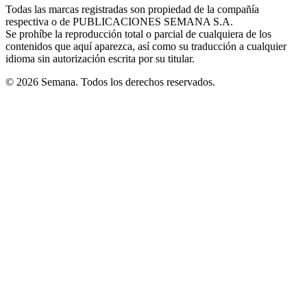
window
window
window
window
window
Todas las marcas registradas son propiedad de la compañía
new
respectiva o de PUBLICACIONES SEMANA S.A.
window
Se prohíbe la reproducción total o parcial de cualquiera de los
contenidos que aquí aparezca, así como su traducción a cualquier
idioma sin autorización escrita por su titular.
© 2026 Semana. Todos los derechos reservados.