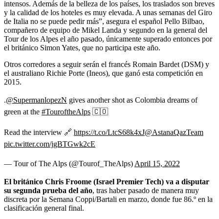
intensos. Además de la belleza de los países, los traslados son breves
y la calidad de los hoteles es muy elevada. A unas semanas del Giro
de Italia no se puede pedir más”, asegura el español Pello Bilbao,
compañero de equipo de Mikel Landa y segundo en la general del
Tour de los Alpes el año pasado, únicamente superado entonces por
el británico Simon Yates, que no participa este año.
Otros corredores a seguir serán el francés Romain Bardet (DSM) y
el australiano Richie Porte (Ineos), que ganó esta competición en
2015.
.
@SupermanlopezN
gives another shot as Colombia dreams of
green at the
#TouroftheAlps
🇨🇴
Read the interview 🔗
https://t.co/LtcS68k4xJ
@AstanaQazTeam
pic.twitter.com/jgBTGwk2cE
— Tour of The Alps (@Tourof_TheAlps)
April 15, 2022
El británico Chris Froome (Israel Premier Tech) va a disputar
su segunda prueba del año
, tras haber pasado de manera muy
discreta por la Semana Coppi/Bartali en marzo, donde fue 86.º en la
clasificación general final.