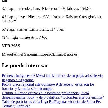
km
3.ª etapa, miércoles: Lana-Niederdorf > Villabassa, 154,6 km
4.ª etapa, jueves: Niederdorf-Villabassa > Kals am Grossglockner,
142,4 km
5.ª etapa, viernes: Lienz-Lienz, 114,5 km
*Con información de la AFP.
VER MÁS
Miguel Ángel Supermán López
Ciclismo
Deportes
Le puede interesar
Primeras imágenes de Messi tras la muerte de su papá: así se le vio
llegando a Argentina
Pico y placa regional este domingo 9 de agosto: estos son los
horarios y la multa si lo incumple
Cristina Hurtado estuvo en la posesión presidencial, lució
despampanante ‘look’ y dejó palabras: “Colombia está por encima”
Tabla de posiciones de la Liga BetPlay tras victorias de Santa Fe,
Tolima y Fortaleza