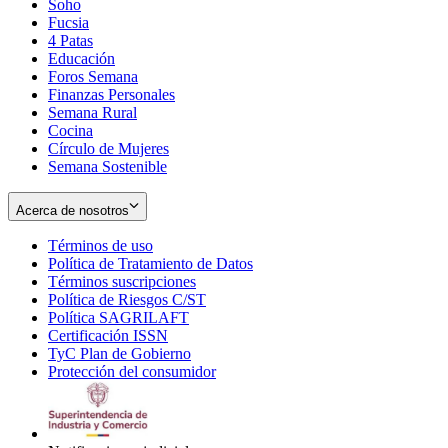
Soho
Opens
Fucsia
in
Opens
4 Patas
new
in
Educación
window
new
Foros Semana
window
Finanzas Personales
Semana Rural
Cocina
Círculo de Mujeres
Semana Sostenible
Acerca de nosotros
Términos de uso
Opens
Política de Tratamiento de Datos
in
Opens
Términos suscripciones
new
Opens
in
Política de Riesgos C/ST
window
in
Opens
new
Política SAGRILAFT
Opens
new
in
window
Certificación ISSN
Opens
in
window
new
TyC Plan de Gobierno
in
new
Opens
window
Protección del consumidor
new
window
in
Opens
window
new
in
window
new
window