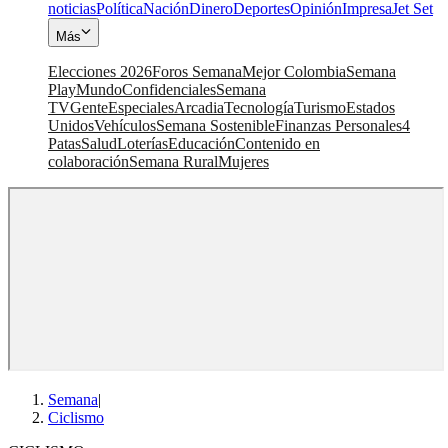
noticias
Política
Nación
Dinero
Deportes
Opinión
Impresa
Jet Set
Más
Elecciones 2026
Foros Semana
Mejor Colombia
Semana
Play
Mundo
Confidenciales
Semana
TV
Gente
Especiales
Arcadia
Tecnología
Turismo
Estados
Unidos
Vehículos
Semana Sostenible
Finanzas Personales
4
Patas
Salud
Loterías
Educación
Contenido en
colaboración
Semana Rural
Mujeres
Semana
|
Ciclismo