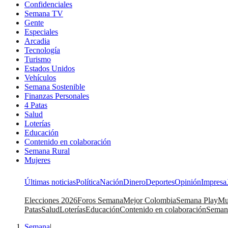
Confidenciales
Semana TV
Gente
Especiales
Arcadia
Tecnología
Turismo
Estados Unidos
Vehículos
Semana Sostenible
Finanzas Personales
4 Patas
Salud
Loterías
Educación
Contenido en colaboración
Semana Rural
Mujeres
Últimas noticias
Política
Nación
Dinero
Deportes
Opinión
Impresa
Elecciones 2026
Foros Semana
Mejor Colombia
Semana Play
Mu
Patas
Salud
Loterías
Educación
Contenido en colaboración
Seman
Semana
|