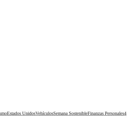
ismo
Estados Unidos
Vehículos
Semana Sostenible
Finanzas Personales
4