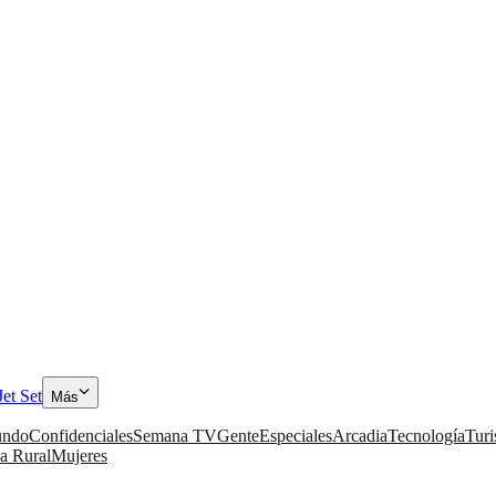
Jet Set
Más
ndo
Confidenciales
Semana TV
Gente
Especiales
Arcadia
Tecnología
Tur
a Rural
Mujeres