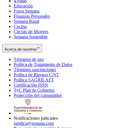
4 Patas
new
in
Educación
window
new
Foros Semana
window
Finanzas Personales
Semana Rural
Cocina
Círculo de Mujeres
Semana Sostenible
Acerca de nosotros
Términos de uso
Opens
Política de Tratamiento de Datos
in
Opens
Términos suscripciones
new
Opens
in
Política de Riesgos C/ST
window
in
Opens
new
Política SAGRILAFT
Opens
new
in
window
Certificación ISSN
Opens
in
window
new
TyC Plan de Gobierno
in
new
Opens
window
Protección del consumidor
new
window
in
Opens
window
new
in
window
new
window
Notificaciones judiciales
juridica@semana.com