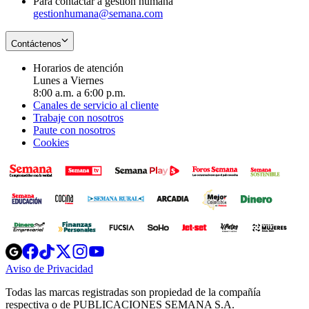
Para contactar a gestión humana
gestionhumana@semana.com
Contáctenos
Horarios de atención
Lunes a Viernes
8:00 a.m. a 6:00 p.m.
Canales de servicio al cliente
Trabaje con nosotros
Paute con nosotros
Cookies
Opens
Opens
Opens
Opens
Opens
in
in
in
in
in
Aviso de Privacidad
Opens
new
new
new
new
new
in
window
window
window
window
window
Todas las marcas registradas son propiedad de la compañía
new
respectiva o de PUBLICACIONES SEMANA S.A.
window