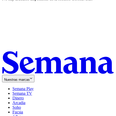
Nuestras marcas
Semana Play
Semana TV
Dinero
Arcadia
Soho
Opens
Fucsia
in
Opens