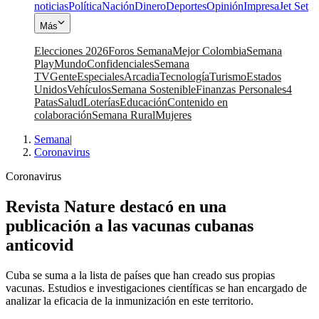
noticias
Política
Nación
Dinero
Deportes
Opinión
Impresa
Jet Set
Más
Elecciones 2026
Foros Semana
Mejor Colombia
Semana
Play
Mundo
Confidenciales
Semana
TV
Gente
Especiales
Arcadia
Tecnología
Turismo
Estados
Unidos
Vehículos
Semana Sostenible
Finanzas Personales
4
Patas
Salud
Loterías
Educación
Contenido en
colaboración
Semana Rural
Mujeres
Semana
|
Coronavirus
Coronavirus
Revista Nature destacó en una
publicación a las vacunas cubanas
anticovid
Cuba se suma a la lista de países que han creado sus propias
vacunas. Estudios e investigaciones científicas se han encargado de
analizar la eficacia de la inmunización en este territorio.