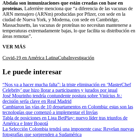
Abdala son inmunizaciones que están creadas con base en
proteínas
, Laferrière menciona que “a diferencia de las vacunas de
ARN mensajero (ARNm) producidas por Pfizer, con sede en la
ciudad de Nueva York, y Moderna, con sede en Cambridge,
Massachusetts, las vacunas de proteínas no necesitan mantenerse a
temperaturas extremadamente bajas, lo que facilita su distribución en
áreas remotas”.
VER MÁS
Covid-19 en América Latina
Cuba
Investigación
Le puede interesar
“Nos va a hacer mucha falta”: la triste eliminación en ‘MasterChef
Celebrity’ que hizo llorar a participantes y jurados por igual
José Mourinho tendría contundente postura sobre Vinícius Jr.:
decisión sería clave en Real Madrid
Cambiaron las vías de 10 departamentos en Colombia: estas son las
tecnologías que comenzó a implementar el Invías
Tabla de posiciones en Liga BetPlay: nuevo líder tras triunfos de
América e Inter Bogotá
La Selección Colombia tendrá una imponente casa: Revelan nuevas
fotografías que sorprenden a Sudamérica