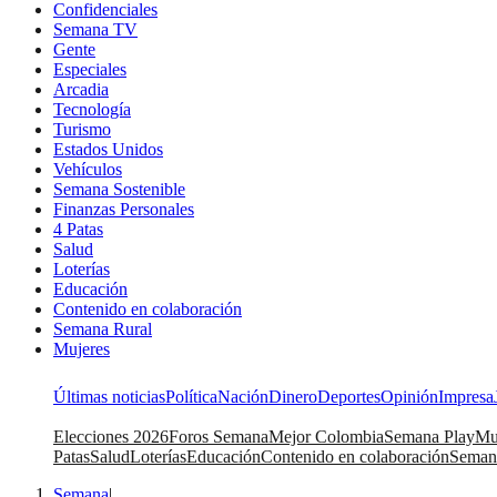
Confidenciales
Semana TV
Gente
Especiales
Arcadia
Tecnología
Turismo
Estados Unidos
Vehículos
Semana Sostenible
Finanzas Personales
4 Patas
Salud
Loterías
Educación
Contenido en colaboración
Semana Rural
Mujeres
Últimas noticias
Política
Nación
Dinero
Deportes
Opinión
Impresa
Elecciones 2026
Foros Semana
Mejor Colombia
Semana Play
Mu
Patas
Salud
Loterías
Educación
Contenido en colaboración
Seman
Semana
|