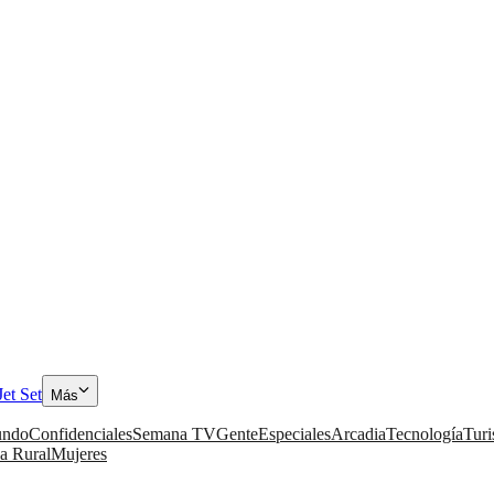
Jet Set
Más
ndo
Confidenciales
Semana TV
Gente
Especiales
Arcadia
Tecnología
Tur
a Rural
Mujeres