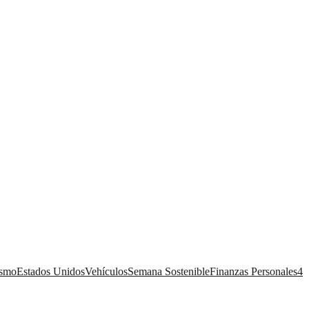
ismo
Estados Unidos
Vehículos
Semana Sostenible
Finanzas Personales
4