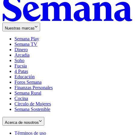
Nuestras marcas
Semana Play
Semana TV
Dinero
Arcadia
Soho
Opens
Fucsia
in
Opens
4 Patas
new
in
Educación
window
new
Foros Semana
window
Finanzas Personales
Semana Rural
Cocina
Círculo de Mujeres
Semana Sostenible
Acerca de nosotros
Términos de uso
Opens