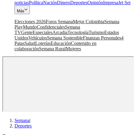
noticias
Política
Nación
Dinero
Deportes
Opinión
Impresa
Jet Set
Más
Elecciones 2026
Foros Semana
Mejor Colombia
Semana
Play
Mundo
Confidenciales
Semana
TV
Gente
Especiales
Arcadia
Tecnología
Turismo
Estados
Unidos
Vehículos
Semana Sostenible
Finanzas Personales
4
Patas
Salud
Loterías
Educación
Contenido en
colaboración
Semana Rural
Mujeres
Semana
|
Deportes