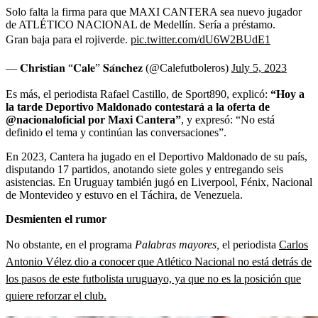
Solo falta la firma para que MAXI CANTERA sea nuevo jugador
de ATLÉTICO NACIONAL de Medellín. Sería a préstamo.
Gran baja para el rojiverde.
pic.twitter.com/dU6W2BUdE1
— 𝐂𝐡𝐫𝐢𝐬𝐭𝐢𝐚𝐧 “𝐂𝐚𝐥𝐞” 𝐒𝐚́𝐧𝐜𝐡𝐞𝐳 (@Calefutboleros)
July 5, 2023
Es más, el periodista Rafael Castillo, de Sport890, explicó:
“Hoy a
la tarde Deportivo Maldonado contestará a la oferta de
@nacionaloficial por Maxi Cantera”
, y expresó: “No está
definido el tema y continúan las conversaciones”.
En 2023, Cantera ha jugado en el Deportivo Maldonado de su país,
disputando 17 partidos, anotando siete goles y entregando seis
asistencias. En Uruguay también jugó en Liverpool, Fénix, Nacional
de Montevideo y estuvo en el Táchira, de Venezuela.
Desmienten el rumor
No obstante, en el programa
Palabras mayores,
el periodista
Carlos
Antonio Vélez dio a conocer que Atlético Nacional no está detrás de
los pasos de este futbolista uruguayo, ya que no es la posición que
quiere reforzar el club.