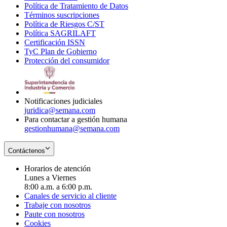
Política de Tratamiento de Datos
in
Opens
Términos suscripciones
new
Opens
in
Política de Riesgos C/ST
window
in
Opens
new
Política SAGRILAFT
Opens
new
in
window
Certificación ISSN
Opens
in
window
new
TyC Plan de Gobierno
in
new
Opens
window
Protección del consumidor
new
window
in
Opens
window
new
in
window
new
window
Notificaciones judiciales
juridica@semana.com
Para contactar a gestión humana
gestionhumana@semana.com
Contáctenos
Horarios de atención
Lunes a Viernes
8:00 a.m. a 6:00 p.m.
Canales de servicio al cliente
Trabaje con nosotros
Paute con nosotros
Cookies