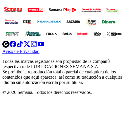
Opens
Opens
Opens
Opens
Opens
in
in
in
in
in
Aviso de Privacidad
Opens
new
new
new
new
new
in
window
window
window
window
window
Todas las marcas registradas son propiedad de la compañía
new
respectiva o de PUBLICACIONES SEMANA S.A.
window
Se prohíbe la reproducción total o parcial de cualquiera de los
contenidos que aquí aparezca, así como su traducción a cualquier
idioma sin autorización escrita por su titular.
© 2026 Semana. Todos los derechos reservados.