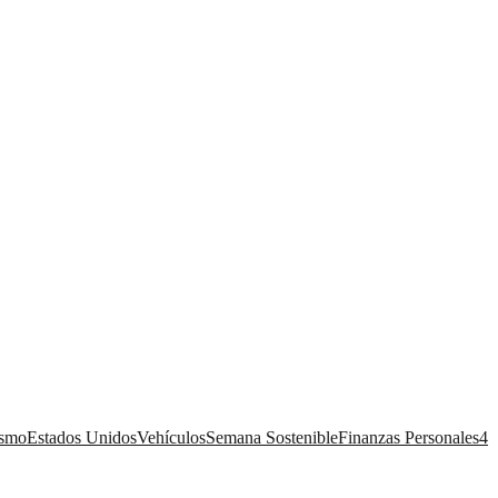
ismo
Estados Unidos
Vehículos
Semana Sostenible
Finanzas Personales
4