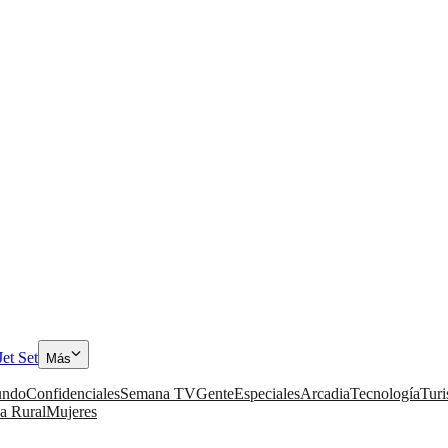
Jet Set
Más
ndo
Confidenciales
Semana TV
Gente
Especiales
Arcadia
Tecnología
Tur
a Rural
Mujeres