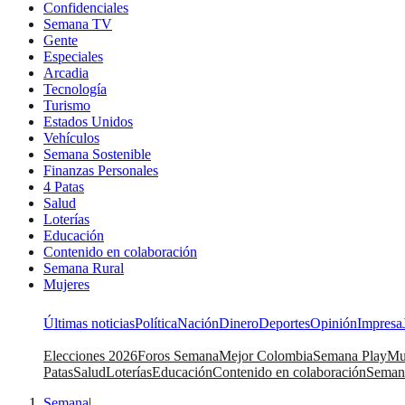
Confidenciales
Semana TV
Gente
Especiales
Arcadia
Tecnología
Turismo
Estados Unidos
Vehículos
Semana Sostenible
Finanzas Personales
4 Patas
Salud
Loterías
Educación
Contenido en colaboración
Semana Rural
Mujeres
Últimas noticias
Política
Nación
Dinero
Deportes
Opinión
Impresa
Elecciones 2026
Foros Semana
Mejor Colombia
Semana Play
Mu
Patas
Salud
Loterías
Educación
Contenido en colaboración
Seman
Semana
|