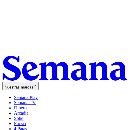
Nuestras marcas
Semana Play
Semana TV
Dinero
Arcadia
Soho
Opens
Fucsia
in
Opens
4 Patas
new
in