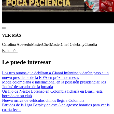
VER MÁS
Carolina Acevedo
MasterChef
MasterChef Celebrity
Claudia
Bahamón
Le puede interesar
Los tres puntos que debilitan a Gianni Infantino y darían paso a un
nuevo presidente de la FIFA en próximos meses
Moda colombiana e internacional en la posesión presidencial: los
‘looks’ destacados de la jornada
Un fijo de Néstor Lorenzo en Colombia ficharía en Brasil: está
borrado en su club
Nueva marca de vehículos chinos llega a Colombia
Partidos de la Liga Betplay de este 8 de agosto: horarios para ver la
cuarta fecha