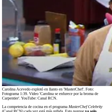
Carolina Acevedo explotó en llanto en 'MasterChef'.
Foto:
Fotograma 1:39. Video 'Carolina se enfurece por la broma de
Carpentier'. YouTube: Canal RCN.
La competencia de cocina
en el programa
MasterChef Celebrity
(Canal RCN) cada vez está más reñida. Esto porque
ya solo