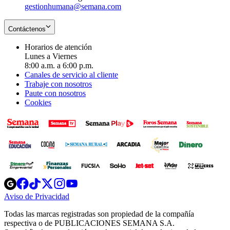
gestionhumana@semana.com
Contáctenos
Horarios de atención
Lunes a Viernes
8:00 a.m. a 6:00 p.m.
Canales de servicio al cliente
Trabaje con nosotros
Paute con nosotros
Cookies
Opens
Opens
Opens
Opens
Opens
in
in
in
in
in
Aviso de Privacidad
Opens
new
new
new
new
new
in
window
window
window
window
window
Todas las marcas registradas son propiedad de la compañía
new
respectiva o de PUBLICACIONES SEMANA S.A.
window