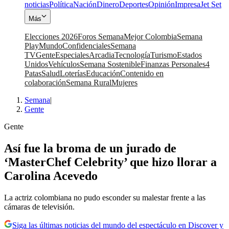
noticias
Política
Nación
Dinero
Deportes
Opinión
Impresa
Jet Set
Más
Elecciones 2026
Foros Semana
Mejor Colombia
Semana
Play
Mundo
Confidenciales
Semana
TV
Gente
Especiales
Arcadia
Tecnología
Turismo
Estados
Unidos
Vehículos
Semana Sostenible
Finanzas Personales
4
Patas
Salud
Loterías
Educación
Contenido en
colaboración
Semana Rural
Mujeres
Semana
|
Gente
Gente
Así fue la broma de un jurado de
‘MasterChef Celebrity’ que hizo llorar a
Carolina Acevedo
La actriz colombiana no pudo esconder su malestar frente a las
cámaras de televisión.
Siga las últimas noticias del mundo del espectáculo en Discover y