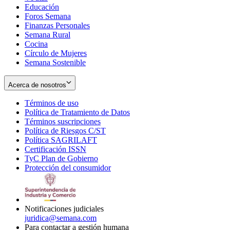
Educación
window
new
Foros Semana
window
Finanzas Personales
Semana Rural
Cocina
Círculo de Mujeres
Semana Sostenible
Acerca de nosotros
Términos de uso
Opens
Política de Tratamiento de Datos
in
Opens
Términos suscripciones
new
Opens
in
Política de Riesgos C/ST
window
in
Opens
new
Política SAGRILAFT
Opens
new
in
window
Certificación ISSN
Opens
in
window
new
TyC Plan de Gobierno
in
new
Opens
window
Protección del consumidor
new
window
in
Opens
window
new
in
window
new
window
Notificaciones judiciales
juridica@semana.com
Para contactar a gestión humana