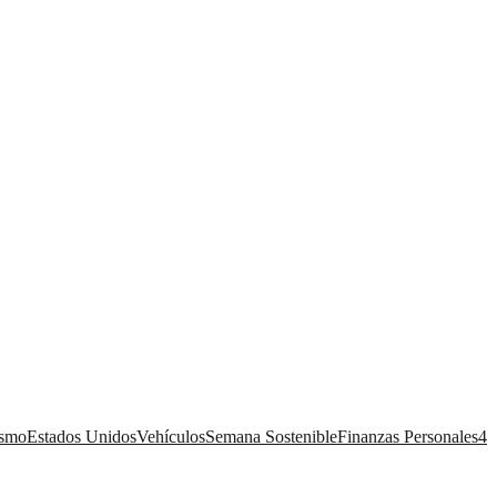
ismo
Estados Unidos
Vehículos
Semana Sostenible
Finanzas Personales
4