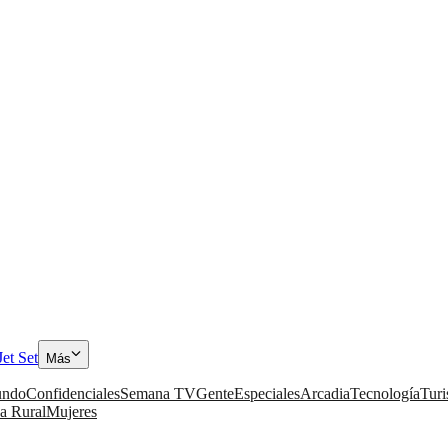
Jet Set
Más
ndo
Confidenciales
Semana TV
Gente
Especiales
Arcadia
Tecnología
Tur
a Rural
Mujeres