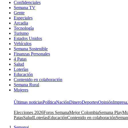
Confidenciales
Semana TV
Gente
Especiales
Arcadia
Tecnología
Turismo
Estados Unidos
Vehículos
Semana Sostenible
Finanzas Personales
4 Patas
Salud
Loterías
Educación
Contenido en colaboración
Semana Rural
Mujeres
Últimas noticias
Política
Nación
Dinero
Deportes
Opinión
Impresa
Elecciones 2026
Foros Semana
Mejor Colombia
Semana Play
Mu
Patas
Salud
Loterías
Educación
Contenido en colaboración
Seman
Semana
|