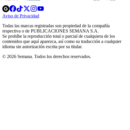
Opens
Opens
Opens
Opens
Opens
in
in
in
in
in
Aviso de Privacidad
Opens
new
new
new
new
new
in
window
window
window
window
window
Todas las marcas registradas son propiedad de la compañía
new
respectiva o de PUBLICACIONES SEMANA S.A.
window
Se prohíbe la reproducción total o parcial de cualquiera de los
contenidos que aquí aparezca, así como su traducción a cualquier
idioma sin autorización escrita por su titular.
© 2026 Semana. Todos los derechos reservados.