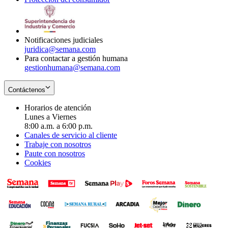
window
new
in
window
new
window
Notificaciones judiciales
juridica@semana.com
Para contactar a gestión humana
gestionhumana@semana.com
Contáctenos
Horarios de atención
Lunes a Viernes
8:00 a.m. a 6:00 p.m.
Canales de servicio al cliente
Trabaje con nosotros
Paute con nosotros
Cookies