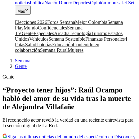
noticias
Política
Nación
Dinero
Deportes
Opinión
Impresa
Jet Set
Más
Elecciones 2026
Foros Semana
Mejor Colombia
Semana
Play
Mundo
Confidenciales
Semana
TV
Gente
Especiales
Arcadia
Tecnología
Turismo
Estados
Unidos
Vehículos
Semana Sostenible
Finanzas Personales
4
Patas
Salud
Loterías
Educación
Contenido en
colaboración
Semana Rural
Mujeres
Semana
|
Gente
Gente
“Proyecto tener hijos”: Raúl Ocampo
habló del amor de su vida tras la muerte
de Alejandra Villafañe
El reconocido actor reveló la verdad en una reciente entrevista para
la sección digital de La Red.
Siga las últimas noticias del mundo del espectáculo en Discover y