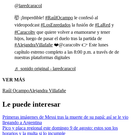
@laredcaracol
🤯 ¡Imperdible!
#RaúlOcampo
le confesó al
videopodcast
#LosEnredados
la fusión de
#LaRed
y
#Caracoltv
que quiere volver a enamorarse y tener
hijos, luego de pasar el duelo tras la partida de
#AlejandraVillafañe
❤️@caracoltv 👉 Este lunes
capítulo estreno completo a las 8:00 p.m. a través de de
nuestras plataformas digitales
♬ sonido original - laredcaracol
VER MÁS
Raúl Ocampo
Alejandra Villafañe
Le puede interesar
Primeras imágenes de Messi tras la muerte de su papá: así se le vio
llegando a Argentina
Pico y placa regional este domingo 9 de agosto: estos son los
horarios y la multa si lo incumple