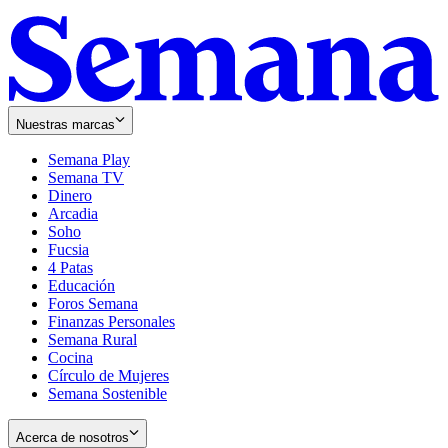
Nuestras marcas
Semana Play
Semana TV
Dinero
Arcadia
Soho
Opens
Fucsia
in
Opens
4 Patas
new
in
Educación
window
new
Foros Semana
window
Finanzas Personales
Semana Rural
Cocina
Círculo de Mujeres
Semana Sostenible
Acerca de nosotros