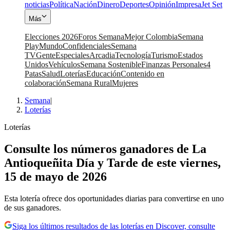
noticias
Política
Nación
Dinero
Deportes
Opinión
Impresa
Jet Set
Más
Elecciones 2026
Foros Semana
Mejor Colombia
Semana
Play
Mundo
Confidenciales
Semana
TV
Gente
Especiales
Arcadia
Tecnología
Turismo
Estados
Unidos
Vehículos
Semana Sostenible
Finanzas Personales
4
Patas
Salud
Loterías
Educación
Contenido en
colaboración
Semana Rural
Mujeres
Semana
|
Loterías
Loterías
Consulte los números ganadores de La
Antioqueñita Día y Tarde de este viernes,
15 de mayo de 2026
Esta lotería ofrece dos oportunidades diarias para convertirse en uno
de sus ganadores.
Siga los últimos resultados de las loterías en Discover, consulte