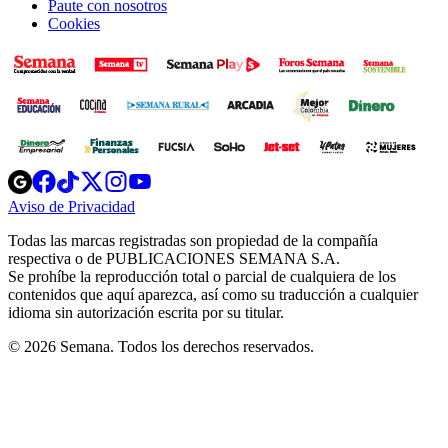
Paute con nosotros
Cookies
Opens
Opens
Opens
Opens
Opens
in
in
in
in
in
Aviso de Privacidad
Opens
new
new
new
new
new
in
window
window
window
window
window
Todas las marcas registradas son propiedad de la compañía
new
respectiva o de PUBLICACIONES SEMANA S.A.
window
Se prohíbe la reproducción total o parcial de cualquiera de los
contenidos que aquí aparezca, así como su traducción a cualquier
idioma sin autorización escrita por su titular.
© 2026 Semana. Todos los derechos reservados.