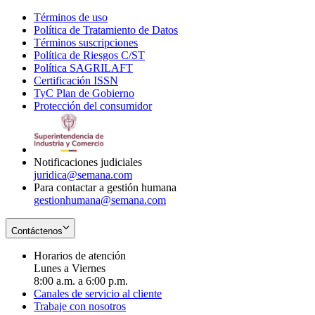
Términos de uso
Opens
Política de Tratamiento de Datos
in
Opens
Términos suscripciones
new
Opens
in
Política de Riesgos C/ST
window
in
Opens
new
Política SAGRILAFT
Opens
new
in
window
Certificación ISSN
Opens
in
window
new
TyC Plan de Gobierno
in
new
Opens
window
Protección del consumidor
new
window
in
Opens
window
new
in
window
new
window
Notificaciones judiciales
juridica@semana.com
Para contactar a gestión humana
gestionhumana@semana.com
Contáctenos
Horarios de atención
Lunes a Viernes
8:00 a.m. a 6:00 p.m.
Canales de servicio al cliente
Trabaje con nosotros