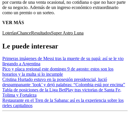
por cuenta de una venta ocasional, no cotidiana o que no hace parte
de su negocio. Además de un ingreso económico extraordinario
como un premio o un sorteo.
VER MÁS
Loterías
Chance
Resultados
Super Astro Luna
Le puede interesar
Primeras imágenes de Messi tras la muerte de su papá: así se le vio
llegando a Argentina
Pico y placa regional este domingo 9 de agosto: estos son los
horarios y la multa si lo incumple
Cristina Hurtado estuvo en la posesión presidencial, lució
despampanante ‘look’ y dejó palabras: “Colombia está por encima”
Tabla de posiciones de la Liga BetPlay tras victorias de Santa Fe,
Tolima y Fortaleza
Restaurante en el Tren de la Sabana: así es la experiencia sobre los
rieles capitalinos