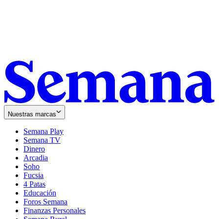
Nuestras marcas
Semana Play
Semana TV
Dinero
Arcadia
Soho
Opens
Fucsia
in
Opens
4 Patas
new
in
Educación
window
new
Foros Semana
window
Finanzas Personales