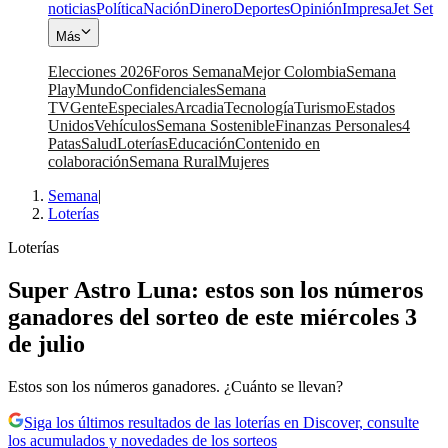
noticias
Política
Nación
Dinero
Deportes
Opinión
Impresa
Jet Set
Más
Elecciones 2026
Foros Semana
Mejor Colombia
Semana
Play
Mundo
Confidenciales
Semana
TV
Gente
Especiales
Arcadia
Tecnología
Turismo
Estados
Unidos
Vehículos
Semana Sostenible
Finanzas Personales
4
Patas
Salud
Loterías
Educación
Contenido en
colaboración
Semana Rural
Mujeres
Semana
|
Loterías
Loterías
Super Astro Luna: estos son los números
ganadores del sorteo de este miércoles 3
de julio
Estos son los números ganadores. ¿Cuánto se llevan?
Siga los últimos resultados de las loterías en Discover, consulte
los acumulados y novedades de los sorteos