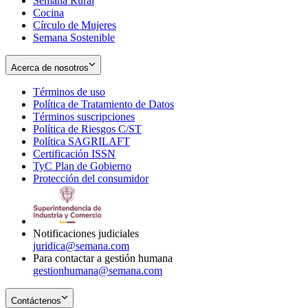
Semana Rural
Cocina
Círculo de Mujeres
Semana Sostenible
Acerca de nosotros
Términos de uso
Opens
Política de Tratamiento de Datos
in
Opens
Términos suscripciones
new
Opens
in
Política de Riesgos C/ST
window
in
Opens
new
Política SAGRILAFT
Opens
new
in
window
Certificación ISSN
Opens
in
window
new
TyC Plan de Gobierno
in
new
Opens
window
Protección del consumidor
new
window
in
Opens
window
new
in
window
new
window
Notificaciones judiciales
juridica@semana.com
Para contactar a gestión humana
gestionhumana@semana.com
Contáctenos