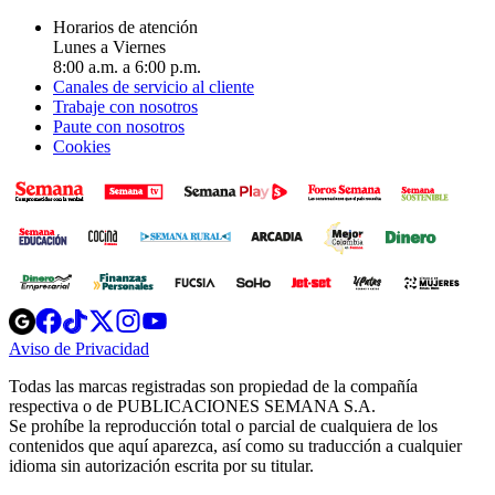
Horarios de atención
Lunes a Viernes
8:00 a.m. a 6:00 p.m.
Canales de servicio al cliente
Trabaje con nosotros
Paute con nosotros
Cookies
Opens
Opens
Opens
Opens
Opens
in
in
in
in
in
Aviso de Privacidad
Opens
new
new
new
new
new
in
window
window
window
window
window
Todas las marcas registradas son propiedad de la compañía
new
respectiva o de PUBLICACIONES SEMANA S.A.
window
Se prohíbe la reproducción total o parcial de cualquiera de los
contenidos que aquí aparezca, así como su traducción a cualquier
idioma sin autorización escrita por su titular.