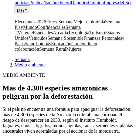
noticias
Política
Nación
Dinero
Deportes
Opinión
Impresa
Jet Set
Más
Elecciones 2026
Foros Semana
Mejor Colombia
Semana
Play
Mundo
Confidenciales
Semana
TV
Gente
Especiales
Arcadia
Tecnología
Turismo
Estados
Unidos
Vehículos
Semana Sostenible
Finanzas Personales
4
Patas
Salud
Loterías
Educación
Contenido en
colaboración
Semana Rural
Mujeres
Semana
|
Medio ambiente
MEDIO AMBIENTE
Más de 4.300 especies amazónicas
peligran por la deforestación
Si el país no encuentra una fórmula para apaciguar la deforestación,
más de 4.300 especies de la Amazonia colombiana correrían el
riesgo de desaparecer en 2030, según el Instituto Humboldt.
Jaguares, dantas, tigrillos, monos, águilas, ranas, serpientes y plantas
ancestrales viven acorraladas por el accionar de la motosierra.