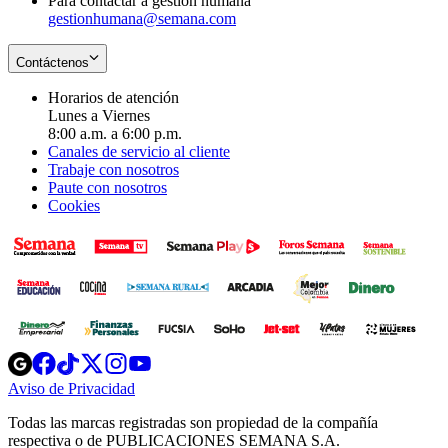
Para contactar a gestión humana
gestionhumana@semana.com
Contáctenos
Horarios de atención
Lunes a Viernes
8:00 a.m. a 6:00 p.m.
Canales de servicio al cliente
Trabaje con nosotros
Paute con nosotros
Cookies
Opens
Opens
Opens
Opens
Opens
in
in
in
in
in
Aviso de Privacidad
Opens
new
new
new
new
new
in
window
window
window
window
window
Todas las marcas registradas son propiedad de la compañía
new
respectiva o de PUBLICACIONES SEMANA S.A.
window