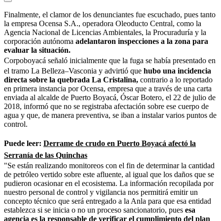
Finalmente, el clamor de los denunciantes fue escuchado, pues tanto
la empresa Ocensa S.A., operadora Oleoducto Central, como la
Agencia Nacional de Licencias Ambientales, la Procuraduría y la
corporación autónoma
adelantaron inspecciones a la zona para
evaluar la situación.
Corpoboyacá señaló inicialmente que la fuga se había presentado en
el tramo La Belleza–Vasconia y advirtió que
hubo una incidencia
directa sobre la quebrada La Cristalina,
contrario a lo reportado
en primera instancia por Ocensa, empresa que a través de una carta
enviada al alcalde de Puerto Boyacá, Óscar Botero, el 22 de julio de
2018, informó que no se registraba afectación sobre ese cuerpo de
agua y que, de manera preventiva, se iban a instalar varios puntos de
control.
Puede leer:
Derrame de crudo en Puerto Boyacá afectó la
Serranía de las Quinchas
"Se están realizando monitoreos con el fin de determinar la cantidad
de petróleo vertido sobre este afluente, al igual que los daños que se
pudieron ocasionar en el ecosistema. La información recopilada por
nuestro personal de control y vigilancia nos permitirá emitir un
concepto técnico que será entregado a la Anla para que esa entidad
establezca si se inicia o no un proceso sancionatorio, pues
esa
agencia es la responsable de verificar el cumplimiento del plan