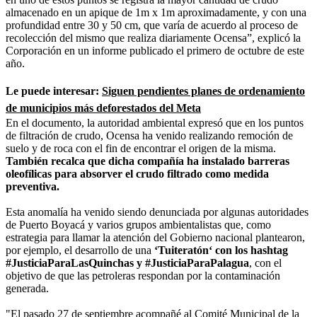
almacenado en un apique de 1m x 1m aproximadamente, y con una
profundidad entre 30 y 50 cm, que varía de acuerdo al proceso de
recolección del mismo que realiza diariamente Ocensa”, explicó la
Corporación en un informe publicado el primero de octubre de este
año.
Le puede interesar:
Siguen pendientes planes de ordenamiento
de municipios más deforestados del Meta
En el documento, la autoridad ambiental expresó que en los puntos
de filtración de crudo, Ocensa ha venido realizando remoción de
suelo y de roca con el fin de encontrar el origen de la misma.
También recalca que dicha compañía ha instalado barreras
oleofílicas para absorver el crudo filtrado como medida
preventiva.
Esta anomalía ha venido siendo denunciada por algunas autoridades
de Puerto Boyacá y varios grupos ambientalistas que, como
estrategia para llamar la atención del Gobierno nacional plantearon,
por ejemplo, el desarrollo de una
‘Tuiteratón‘ con los hashtag
#JusticiaParaLasQuinchas y #JusticiaParaPalagua
, con el
objetivo de que las petroleras respondan por la contaminación
generada.
"El pasado 27 de septiembre acompañé al Comité Municipal de la