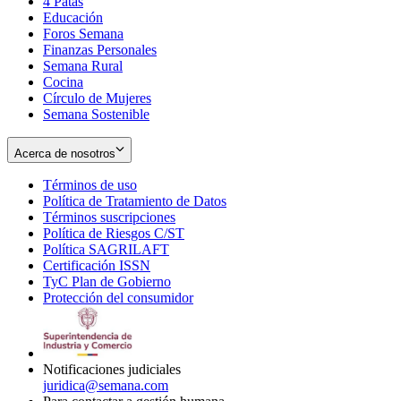
4 Patas
new
in
Educación
window
new
Foros Semana
window
Finanzas Personales
Semana Rural
Cocina
Círculo de Mujeres
Semana Sostenible
Acerca de nosotros
Términos de uso
Opens
Política de Tratamiento de Datos
in
Opens
Términos suscripciones
new
Opens
in
Política de Riesgos C/ST
window
in
Opens
new
Política SAGRILAFT
Opens
new
in
window
Certificación ISSN
Opens
in
window
new
TyC Plan de Gobierno
in
new
Opens
window
Protección del consumidor
new
window
in
Opens
window
new
in
window
new
window
Notificaciones judiciales
juridica@semana.com