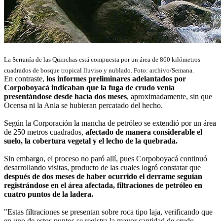
La Serranía de las Quinchas
está compuesta por un
área de
860 kilómetros
cuadrados
de
bosque tropical lluviso y nublado. Foto: archivo/Semana.
En contraste,
los informes preliminares adelantados por
Corpoboyacá indicaban que la fuga de crudo venía
presentándose desde hacía dos meses
, aproximadamente, sin que
Ocensa ni la Anla se hubieran percatado del hecho.
Según la Corporación la mancha de petróleo se extendió por un área
de 250 metros cuadrados,
afectado de manera considerable el
suelo, la cobertura vegetal y el lecho de la quebrada.
Sin embargo, el proceso no paró allí, pues Corpoboyacá continuó
desarrollando visitas, producto de las cuales logró constatar que
después de dos meses de haber ocurrido el derrame seguían
registrándose en el área afectada, filtraciones de petróleo en
cuatro puntos de la ladera.
"Estas filtraciones se presentan sobre roca tipo laja, verificando que
en uno de estos puntos se registra la mayor cantidad de crudo