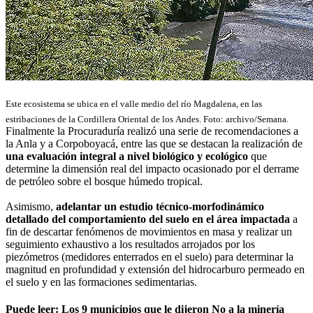
Este ecosistema s
e ubica en el valle
medio del
río Magdalena, e
n las
estribaciones de la
Cordillera Oriental d
e los
Andes. Foto: archivo/Semana.
Finalmente la Procuraduría realizó una serie de recomendaciones a
la Anla y a Corpoboyacá, entre las que se destacan la realización de
una evaluación integral a nivel biológico y ecológico
que
determine la dimensión real del impacto ocasionado por el derrame
de petróleo sobre el bosque húmedo tropical.
Asimismo,
adelantar un estudio técnico-morfodinámico
detallado del comportamiento del suelo en el área impactada
a
fin de descartar fenómenos de movimientos en masa y realizar un
seguimiento exhaustivo a los resultados arrojados por los
piezómetros (medidores enterrados en el suelo) para determinar la
magnitud en profundidad y extensión del hidrocarburo permeado en
el suelo y en las formaciones sedimentarias.
Puede leer:
Los 9 municipios que le dijeron No a la minería