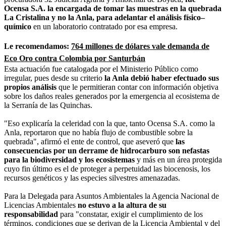
Ocensa S.A. la encargada de tomar las muestras en la quebrada
La Cristalina y no la Anla, para adelantar el análisis físico–
químico
en un laboratorio contratado por esa empresa.
Le recomendamos:
764 millones de dólares vale demanda de
Eco Oro contra Colombia por Santurbán
Esta actuación fue catalogada por el Ministerio Público como
irregular, pues desde su criterio
la Anla debió haber efectuado sus
propios análisis
que le permitieran contar con información objetiva
sobre los daños reales generados por la emergencia al ecosistema de
la Serranía de las Quinchas.
"Eso explicaría la celeridad con la que, tanto Ocensa S.A. como la
Anla, reportaron que no había flujo de combustible sobre la
quebrada", afirmó el ente de control, que aseveró que
las
consecuencias por un derrame de hidrocarburo son nefastas
para la biodiversidad y los ecosistemas
y más en un área protegida
cuyo fin último es el de proteger a perpetuidad las biocenosis, los
recursos genéticos y las especies silvestres amenazadas.
Para la Delegada para Asuntos Ambientales la Agencia Nacional de
Licencias Ambientales
no estuvo a la altura de su
responsabilidad
para "constatar, exigir el cumplimiento de los
términos, condiciones que se derivan de la Licencia Ambiental y del