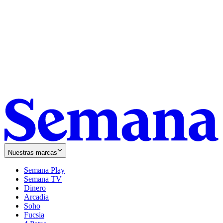
Nuestras marcas
Semana Play
Semana TV
Dinero
Arcadia
Soho
Opens
Fucsia
in
Opens