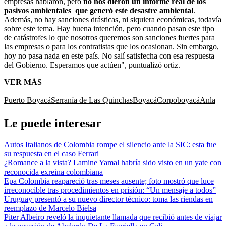
empresas hablaron, pero
no nos dieron un informe real de los
pasivos ambientales que generó este desastre ambiental
.
Además, no hay sanciones drásticas, ni siquiera económicas, todavía
sobre este tema. Hay buena intención, pero cuando pasan este tipo
de catástrofes lo que nosotros queremos son sanciones fuertes para
las empresas o para los contratistas que los ocasionan. Sin embargo,
hoy no pasa nada en este país. No salí satisfecha con esa respuesta
del Gobierno. Esperamos que actúen", puntualizó ortiz.
VER MÁS
Puerto Boyacá
Serranía de Las Quinchas
Boyacá
Corpoboyacá
Anla
Le puede interesar
Autos Italianos de Colombia rompe el silencio ante la SIC: esta fue
su respuesta en el caso Ferrari
¿Romance a la vista? Lamine Yamal habría sido visto en un yate con
reconocida exreina colombiana
Epa Colombia reapareció tras meses ausente; foto mostró que luce
irreconocible tras procedimientos en prisión: “Un mensaje a todos”
Uruguay presentó a su nuevo director técnico: toma las riendas en
reemplazo de Marcelo Bielsa
Piter Albeiro reveló la inquietante llamada que recibió antes de viajar