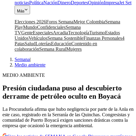
noticias
Política
Nación
Dinero
Deportes
Opinión
Impresa
Jet Set
Más
Elecciones 2026
Foros Semana
Mejor Colombia
Semana
Play
Mundo
Confidenciales
Semana
TV
Gente
Especiales
Arcadia
Tecnología
Turismo
Estados
Unidos
Vehículos
Semana Sostenible
Finanzas Personales
4
Patas
Salud
Loterías
Educación
Contenido en
colaboración
Semana Rural
Mujeres
Semana
|
Medio ambiente
MEDIO AMBIENTE
Presión ciudadana puso al descubierto
derrame de petróleo oculto en Boyacá
La Procuraduría afirma que hubo negligencia por parte de la Anla en
este caso, registrado en la Serranía de las Quinchas. Congresistas y
comunidad de Puerto Boyacá exigen sanciones drásticas contra la
empresa que ocasionó la emergencia ambiental.