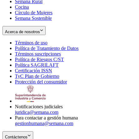
Semana Rural
Cocina
Círculo de Mujeres
Semana Sostenible
Acerca de nosotros
Términos de uso
Opens
Política de Tratamiento de Datos
in
Opens
Términos suscripciones
new
Opens
in
Política de Riesgos C/ST
window
in
Opens
new
Política SAGRILAFT
Opens
new
in
window
Certificación ISSN
Opens
in
window
new
TyC Plan de Gobierno
in
new
Opens
window
Protección del consumidor
new
window
in
Opens
window
new
in
window
new
window
Notificaciones judiciales
juridica@semana.com
Para contactar a gestión humana
gestionhumana@semana.com
Contáctenos