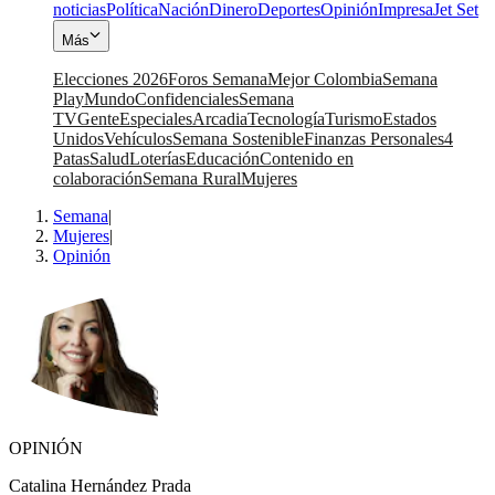
noticias
Política
Nación
Dinero
Deportes
Opinión
Impresa
Jet Set
Más
Elecciones 2026
Foros Semana
Mejor Colombia
Semana
Play
Mundo
Confidenciales
Semana
TV
Gente
Especiales
Arcadia
Tecnología
Turismo
Estados
Unidos
Vehículos
Semana Sostenible
Finanzas Personales
4
Patas
Salud
Loterías
Educación
Contenido en
colaboración
Semana Rural
Mujeres
Semana
|
Mujeres
|
Opinión
OPINIÓN
Catalina Hernández Prada