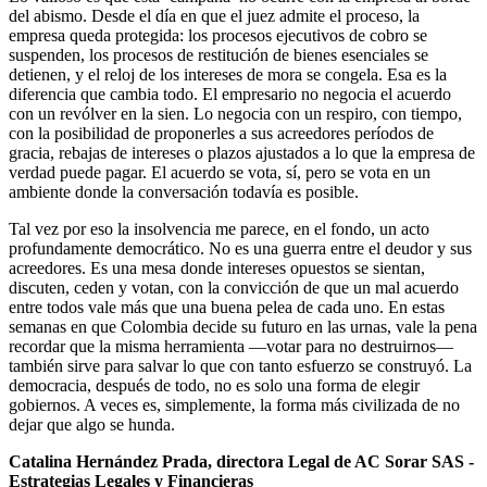
del abismo. Desde el día en que el juez admite el proceso, la
empresa queda protegida: los procesos ejecutivos de cobro se
suspenden, los procesos de restitución de bienes esenciales se
detienen, y el reloj de los intereses de mora se congela. Esa es la
diferencia que cambia todo. El empresario no negocia el acuerdo
con un revólver en la sien. Lo negocia con un respiro, con tiempo,
con la posibilidad de proponerles a sus acreedores períodos de
gracia, rebajas de intereses o plazos ajustados a lo que la empresa de
verdad puede pagar. El acuerdo se vota, sí, pero se vota en un
ambiente donde la conversación todavía es posible.
Tal vez por eso la insolvencia me parece, en el fondo, un acto
profundamente democrático. No es una guerra entre el deudor y sus
acreedores. Es una mesa donde intereses opuestos se sientan,
discuten, ceden y votan, con la convicción de que un mal acuerdo
entre todos vale más que una buena pelea de cada uno. En estas
semanas en que Colombia decide su futuro en las urnas, vale la pena
recordar que la misma herramienta —votar para no destruirnos—
también sirve para salvar lo que con tanto esfuerzo se construyó. La
democracia, después de todo, no es solo una forma de elegir
gobiernos. A veces es, simplemente, la forma más civilizada de no
dejar que algo se hunda.
Catalina Hernández Prada, directora Legal de AC Sorar SAS -
Estrategias Legales y Financieras