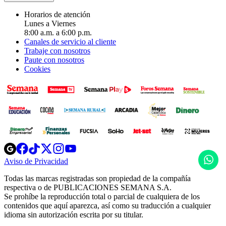
Horarios de atención
Lunes a Viernes
8:00 a.m. a 6:00 p.m.
Canales de servicio al cliente
Trabaje con nosotros
Paute con nosotros
Cookies
Opens
Opens
Opens
Opens
Opens
in
in
in
in
in
H
Aviso de Privacidad
Opens
new
new
new
new
new
in
window
window
window
window
window
Todas las marcas registradas son propiedad de la compañía
new
respectiva o de PUBLICACIONES SEMANA S.A.
window
Se prohíbe la reproducción total o parcial de cualquiera de los
contenidos que aquí aparezca, así como su traducción a cualquier
idioma sin autorización escrita por su titular.