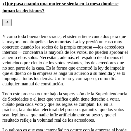
¿Qué pasa cuando una mujer se sienta en la mesa donde se
toman las decisiones?
Y como toda buena democracia, el sistema tiene candados para que
la mayoría no atropelle a las minorías. La ley previó un caso muy
concreto: cuando los socios de la propia empresa —los acreedores
internos— concentran la mayoría de los votos, no pueden aprobar el
acuerdo ellos solos. Necesitan, además, el respaldo de al menos el
veinticinco por ciento de los votos restantes, los de acreedores que
no son parte de la casa. Es la forma que encontró la ley de impedir
que el dueño de la empresa se haga un acuerdo a su medida y se lo
imponga a todos los demás. Un freno y contrapeso, como diría
cualquier manual de constitución.
Todo este proceso ocurre bajo la supervisión de la Superintendencia
de Sociedades o el juez que verifica quién tiene derecho a votar,
cuánto pesa cada voto y que las reglas se cumplan. Es, en la
práctica, la autoridad electoral del proceso: garantiza que los votos
sean legítimos, que nadie infle artificialmente su peso y que el
resultado refleje la voluntad real de los acreedores.
Lo valioso es que esta ‘campaña’ no ocurre con la empresa al borde