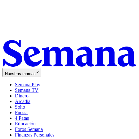
Nuestras marcas
Semana Play
Semana TV
Dinero
Arcadia
Soho
Opens
Fucsia
in
Opens
4 Patas
new
in
Educación
window
new
Foros Semana
window
Finanzas Personales