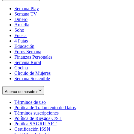
Semana Play
Semana TV
Dinero
Arcadia
Soho
Opens
Fucsia
in
Opens
4 Patas
new
in
Educación
window
new
Foros Semana
window
Finanzas Personales
Semana Rural
Cocina
Círculo de Mujeres
Semana Sostenible
Acerca de nosotros
Términos de uso
Opens
Política de Tratamiento de Datos
in
Opens
Términos suscripciones
new
Opens
in
Política de Riesgos C/ST
window
in
Opens
new
Política SAGRILAFT
Opens
new
in
window
Certificación ISSN
Opens
in
window
new