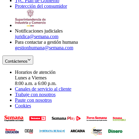
TyC Plan de Gobierno
in
new
Opens
window
Protección del consumidor
new
window
in
Opens
window
new
in
window
new
window
Notificaciones judiciales
juridica@semana.com
Para contactar a gestión humana
gestionhumana@semana.com
Contáctenos
Horarios de atención
Lunes a Viernes
8:00 a.m. a 6:00 p.m.
Canales de servicio al cliente
Trabaje con nosotros
Paute con nosotros
Cookies