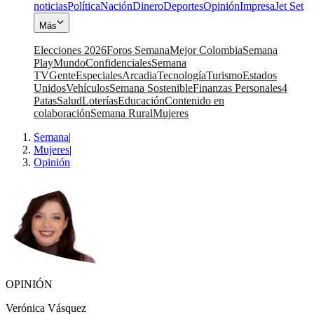
noticias
Política
Nación
Dinero
Deportes
Opinión
Impresa
Jet Set
Más
Elecciones 2026
Foros Semana
Mejor Colombia
Semana
Play
Mundo
Confidenciales
Semana
TV
Gente
Especiales
Arcadia
Tecnología
Turismo
Estados
Unidos
Vehículos
Semana Sostenible
Finanzas Personales
4
Patas
Salud
Loterías
Educación
Contenido en
colaboración
Semana Rural
Mujeres
Semana
|
Mujeres
|
Opinión
OPINIÓN
Verónica Vásquez