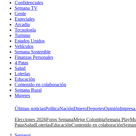
Confidenciales
Semana TV
Gente
Especiales
Arcadia
Tecnología
Turismo
Estados Unidos
Vehículos
Semana Sostenible
Finanzas Personales
4 Patas
Salud
Loterías
Educación
Contenido en colaboración
Semana Rural
Mujeres
Últimas noticias
Política
Nación
Dinero
Deportes
Opinión
Impresa
Elecciones 2026
Foros Semana
Mejor Colombia
Semana Play
Mu
Patas
Salud
Loterías
Educación
Contenido en colaboración
Seman
Semana
|