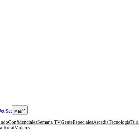
Jet Set
Más
ndo
Confidenciales
Semana TV
Gente
Especiales
Arcadia
Tecnología
Tur
a Rural
Mujeres