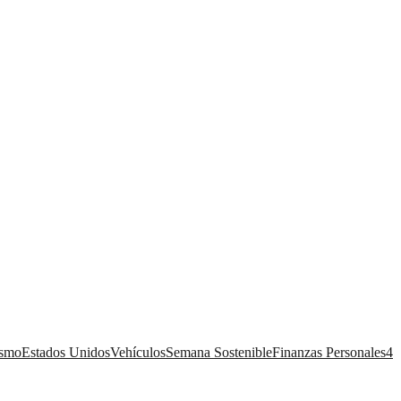
ismo
Estados Unidos
Vehículos
Semana Sostenible
Finanzas Personales
4