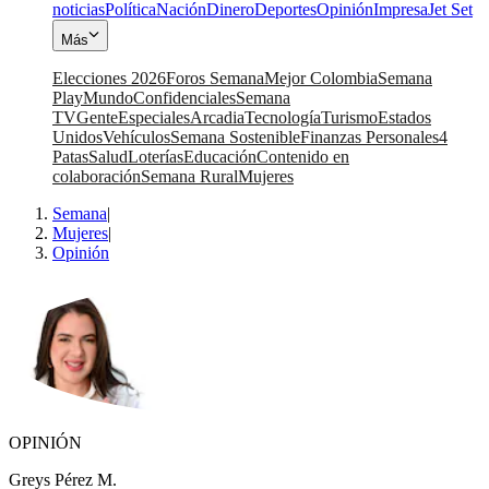
noticias
Política
Nación
Dinero
Deportes
Opinión
Impresa
Jet Set
Más
Elecciones 2026
Foros Semana
Mejor Colombia
Semana
Play
Mundo
Confidenciales
Semana
TV
Gente
Especiales
Arcadia
Tecnología
Turismo
Estados
Unidos
Vehículos
Semana Sostenible
Finanzas Personales
4
Patas
Salud
Loterías
Educación
Contenido en
colaboración
Semana Rural
Mujeres
Semana
|
Mujeres
|
Opinión
OPINIÓN
Greys Pérez M.