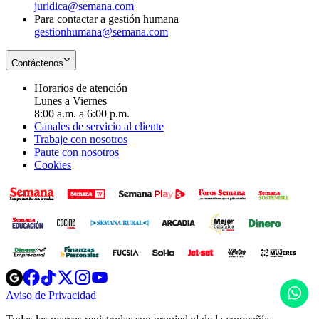
juridica@semana.com
Para contactar a gestión humana
gestionhumana@semana.com
Contáctenos
Horarios de atención
Lunes a Viernes
8:00 a.m. a 6:00 p.m.
Canales de servicio al cliente
Trabaje con nosotros
Paute con nosotros
Cookies
Opens
Opens
Opens
Opens
Opens
in
in
in
in
in
H
Aviso de Privacidad
Opens
new
new
new
new
new
in
window
window
window
window
window