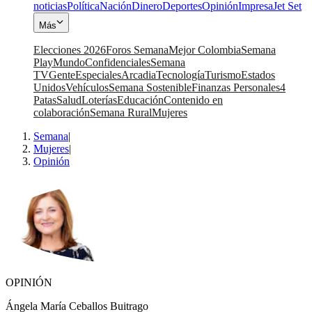
noticias
Política
Nación
Dinero
Deportes
Opinión
Impresa
Jet Set
Más
Elecciones 2026
Foros Semana
Mejor Colombia
Semana
Play
Mundo
Confidenciales
Semana
TV
Gente
Especiales
Arcadia
Tecnología
Turismo
Estados
Unidos
Vehículos
Semana Sostenible
Finanzas Personales
4
Patas
Salud
Loterías
Educación
Contenido en
colaboración
Semana Rural
Mujeres
Semana
|
Mujeres
|
Opinión
OPINIÓN
Ángela María Ceballos Buitrago