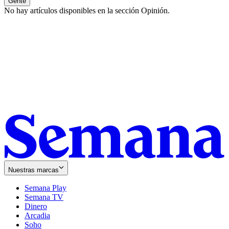
Gente
No hay artículos disponibles en la sección
Opinión
.
Nuestras marcas
Semana Play
Semana TV
Dinero
Arcadia
Soho
Opens