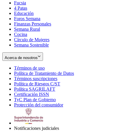
Fucsia
in
Opens
4 Patas
new
in
Educación
window
new
Foros Semana
window
Finanzas Personales
Semana Rural
Cocina
Círculo de Mujeres
Semana Sostenible
Acerca de nosotros
Términos de uso
Opens
Política de Tratamiento de Datos
in
Opens
Términos suscripciones
new
Opens
in
Política de Riesgos C/ST
window
in
Opens
new
Política SAGRILAFT
Opens
new
in
window
Certificación ISSN
Opens
in
window
new
TyC Plan de Gobierno
in
new
Opens
window
Protección del consumidor
new
window
in
Opens
window
new
in
window
new
window
Notificaciones judiciales