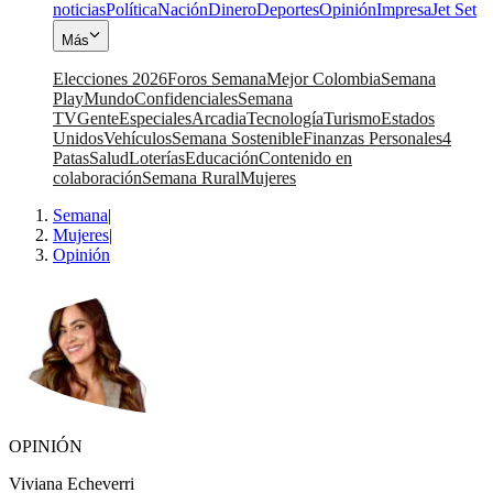
noticias
Política
Nación
Dinero
Deportes
Opinión
Impresa
Jet Set
Más
Elecciones 2026
Foros Semana
Mejor Colombia
Semana
Play
Mundo
Confidenciales
Semana
TV
Gente
Especiales
Arcadia
Tecnología
Turismo
Estados
Unidos
Vehículos
Semana Sostenible
Finanzas Personales
4
Patas
Salud
Loterías
Educación
Contenido en
colaboración
Semana Rural
Mujeres
Semana
|
Mujeres
|
Opinión
OPINIÓN
Viviana Echeverri