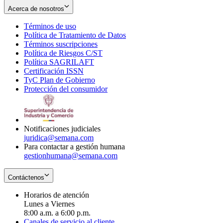
Acerca de nosotros
Términos de uso
Opens
Política de Tratamiento de Datos
in
Opens
Términos suscripciones
new
Opens
in
Política de Riesgos C/ST
window
in
Opens
new
Política SAGRILAFT
Opens
new
in
window
Certificación ISSN
Opens
in
window
new
TyC Plan de Gobierno
in
new
Opens
window
Protección del consumidor
new
window
in
Opens
window
new
in
window
new
window
Notificaciones judiciales
juridica@semana.com
Para contactar a gestión humana
gestionhumana@semana.com
Contáctenos
Horarios de atención
Lunes a Viernes
8:00 a.m. a 6:00 p.m.
Canales de servicio al cliente