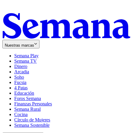
Nuestras marcas
Semana Play
Semana TV
Dinero
Arcadia
Soho
Opens
Fucsia
in
Opens
4 Patas
new
in
Educación
window
new
Foros Semana
window
Finanzas Personales
Semana Rural
Cocina
Círculo de Mujeres
Semana Sostenible