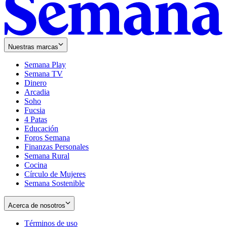
Nuestras marcas
Semana Play
Semana TV
Dinero
Arcadia
Soho
Opens
Fucsia
in
Opens
4 Patas
new
in
Educación
window
new
Foros Semana
window
Finanzas Personales
Semana Rural
Cocina
Círculo de Mujeres
Semana Sostenible
Acerca de nosotros
Términos de uso
Opens