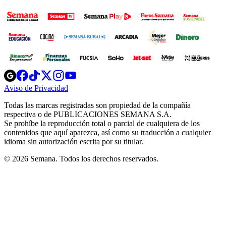
Opens
Opens
Opens
Opens
Opens
in
in
in
in
in
Aviso de Privacidad
Opens
new
new
new
new
new
in
window
window
window
window
window
Todas las marcas registradas son propiedad de la compañía
new
respectiva o de PUBLICACIONES SEMANA S.A.
window
Se prohíbe la reproducción total o parcial de cualquiera de los
contenidos que aquí aparezca, así como su traducción a cualquier
idioma sin autorización escrita por su titular.
© 2026 Semana. Todos los derechos reservados.