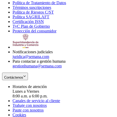
Política de Tratamiento de Datos
in
Opens
Términos suscripciones
new
Opens
in
Política de Riesgos C/ST
window
in
Opens
new
Política SAGRILAFT
Opens
new
in
window
Certificación ISSN
Opens
in
window
new
TyC Plan de Gobierno
in
new
Opens
window
Protección del consumidor
new
window
in
Opens
window
new
in
window
new
window
Notificaciones judiciales
juridica@semana.com
Para contactar a gestión humana
gestionhumana@semana.com
Contáctenos
Horarios de atención
Lunes a Viernes
8:00 a.m. a 6:00 p.m.
Canales de servicio al cliente
Trabaje con nosotros
Paute con nosotros
Cookies