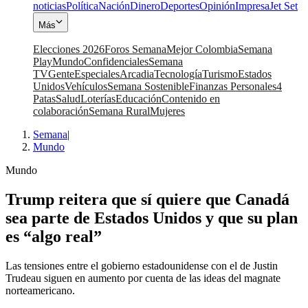
noticias
Política
Nación
Dinero
Deportes
Opinión
Impresa
Jet Set
Más
Elecciones 2026
Foros Semana
Mejor Colombia
Semana
Play
Mundo
Confidenciales
Semana
TV
Gente
Especiales
Arcadia
Tecnología
Turismo
Estados
Unidos
Vehículos
Semana Sostenible
Finanzas Personales
4
Patas
Salud
Loterías
Educación
Contenido en
colaboración
Semana Rural
Mujeres
Semana
|
Mundo
Mundo
Trump reitera que sí quiere que Canadá
sea parte de Estados Unidos y que su plan
es “algo real”
Las tensiones entre el gobierno estadounidense con el de Justin
Trudeau siguen en aumento por cuenta de las ideas del magnate
norteamericano.