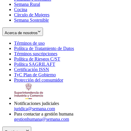
Semana Rural
Cocina
Círculo de Mujeres
Semana Sostenible
Acerca de nosotros
Términos de uso
Opens
Política de Tratamiento de Datos
in
Opens
Términos suscripciones
new
Opens
in
Política de Riesgos C/ST
window
in
Opens
new
Política SAGRILAFT
Opens
new
in
window
Certificación ISSN
Opens
in
window
new
TyC Plan de Gobierno
in
new
Opens
window
Protección del consumidor
new
window
in
Opens
window
new
in
window
new
window
Notificaciones judiciales
juridica@semana.com
Para contactar a gestión humana
gestionhumana@semana.com