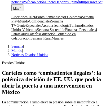
noticias
Política
Nación
Dinero
Deportes
Opinión
Impresa
Jet Set
Más
Elecciones 2026
Foros Semana
Mejor Colombia
Semana
Play
Mundo
Confidenciales
Semana
TV
Gente
Especiales
Arcadia
Tecnología
Turismo
Estados
Unidos
Vehículos
Semana Sostenible
Finanzas Personales
4
Patas
Salud
Loterías
Educación
Contenido en
colaboración
Semana Rural
Mujeres
Semana
|
Mundo
|
Noticias Estados Unidos
Estados Unidos
Carteles como ‘combatientes ilegales’: la
polémica decisión de EE. UU. que podría
abrir la puerta a una intervención en
México
La administración Trump eleva la presión sobre el narcotráfico al