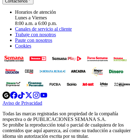
Contáctenos
Horarios de atención
Lunes a Viernes
8:00 a.m. a 6:00 p.m.
Canales de servicio al cliente
Trabaje con nosotros
Paute con nosotros
Cookies
Opens
Opens
Opens
Opens
Opens
in
in
in
in
in
Aviso de Privacidad
Opens
new
new
new
new
new
in
window
window
window
window
window
Todas las marcas registradas son propiedad de la compañía
new
respectiva o de PUBLICACIONES SEMANA S.A.
window
Se prohíbe la reproducción total o parcial de cualquiera de los
contenidos que aquí aparezca, así como su traducción a cualquier
idioma sin autorización escrita por su titular.