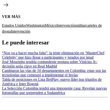
VER MÁS
Estados Unidos
Washington
México
Intervención
militar
carteles de
droga
Intervención
Le puede interesar
“Nos va a hacer mucha falta”: la triste eliminación en ‘MasterChef
Celebrity’ que hizo llorar a participantes y jurados por igual
José Mourinho tendría contundente postura sobre Vinícius Jr.:
decisión sería clave en Real Madrid
Cambiaron las vías de 10 departamentos en Colombia: estas son las
tecnologías que comenzó a implementar el Invías
Tabla de posiciones en Liga BetPlay: nuevo líder tras triunfos de
América e Inter Bogotá
La Selección Colombia tendrá una imponente casa: Revelan nuevas
fotografías que sorprenden a Sudamérica