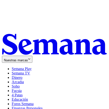
Nuestras marcas
Semana Play
Semana TV
Dinero
Arcadia
Soho
Opens
Fucsia
in
Opens
4 Patas
new
in
Educación
window
new
Foros Semana
window
Finanzas Personales