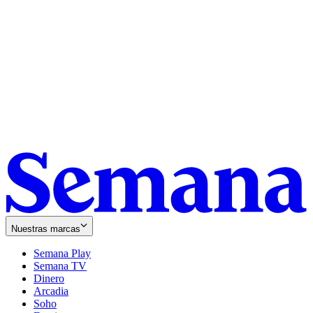
Nuestras marcas
Semana Play
Semana TV
Dinero
Arcadia
Soho
Opens