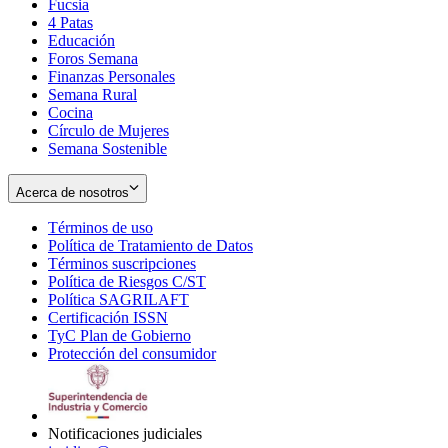
Fucsia
in
Opens
4 Patas
new
in
Educación
window
new
Foros Semana
window
Finanzas Personales
Semana Rural
Cocina
Círculo de Mujeres
Semana Sostenible
Acerca de nosotros
Términos de uso
Opens
Política de Tratamiento de Datos
in
Opens
Términos suscripciones
new
Opens
in
Política de Riesgos C/ST
window
in
Opens
new
Política SAGRILAFT
Opens
new
in
window
Certificación ISSN
Opens
in
window
new
TyC Plan de Gobierno
in
new
Opens
window
Protección del consumidor
new
window
in
Opens
window
new
in
window
new
window
Notificaciones judiciales