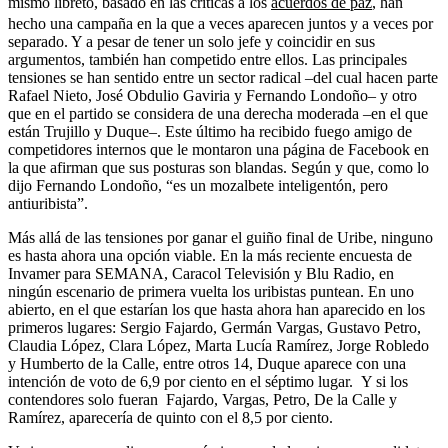
mismo libreto, basado en las críticas a los
acuerdos de paz
, han
hecho una campaña en la que a veces aparecen juntos y a veces por
separado. Y a pesar de tener un solo jefe y coincidir en sus
argumentos, también han competido entre ellos. Las principales
tensiones se han sentido entre un sector radical –del cual hacen parte
Rafael Nieto, José Obdulio Gaviria y Fernando Londoño– y otro
que en el partido se considera de una derecha moderada –en el que
están Trujillo y Duque–. Este último ha recibido fuego amigo de
competidores internos que le montaron una página de Facebook en
la que afirman que sus posturas son blandas. Según y que, como lo
dijo Fernando Londoño, “es un mozalbete inteligentón, pero
antiuribista”.
Más allá de las tensiones por ganar el guiño final de Uribe, ninguno
es hasta ahora una opción viable. En la más reciente encuesta de
Invamer para SEMANA, Caracol Televisión y Blu Radio, en
ningún escenario de primera vuelta los uribistas puntean. En uno
abierto, en el que estarían los que hasta ahora han aparecido en los
primeros lugares: Sergio Fajardo, Germán Vargas, Gustavo Petro,
Claudia López, Clara López, Marta Lucía Ramírez, Jorge Robledo
y Humberto de la Calle, entre otros 14, Duque aparece con una
intención de voto de 6,9 por ciento en el séptimo lugar. Y si los
contendores solo fueran Fajardo, Vargas, Petro, De la Calle y
Ramírez, aparecería de quinto con el 8,5 por ciento.