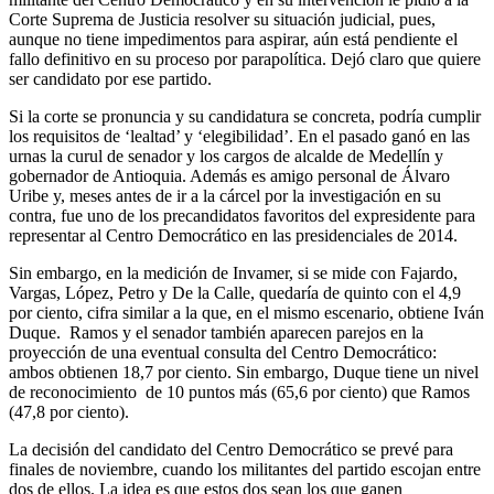
Corte Suprema de Justicia resolver su situación judicial, pues,
aunque no tiene impedimentos para aspirar, aún está pendiente el
fallo definitivo en su proceso por parapolítica. Dejó claro que quiere
ser candidato por ese partido.
Si la corte se pronuncia y su candidatura se concreta, podría cumplir
los requisitos de ‘lealtad’ y ‘elegibilidad’. En el pasado ganó en las
urnas la curul de senador y los cargos de alcalde de Medellín y
gobernador de Antioquia. Además es amigo personal de Álvaro
Uribe y, meses antes de ir a la cárcel por la investigación en su
contra, fue uno de los precandidatos favoritos del expresidente para
representar al Centro Democrático en las presidenciales de 2014.
Sin embargo, en la medición de Invamer, si se mide con Fajardo,
Vargas, López, Petro y De la Calle, quedaría de quinto con el 4,9
por ciento, cifra similar a la que, en el mismo escenario, obtiene Iván
Duque. Ramos y el senador también aparecen parejos en la
proyección de una eventual consulta del Centro Democrático:
ambos obtienen 18,7 por ciento. Sin embargo, Duque tiene un nivel
de reconocimiento de 10 puntos más (65,6 por ciento) que Ramos
(47,8 por ciento).
La decisión del candidato del Centro Democrático se prevé para
finales de noviembre, cuando los militantes del partido escojan entre
dos de ellos. La idea es que estos dos sean los que ganen