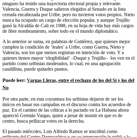
ninguno ha tenido una trayectoria electoral propia y relevante.
Valencia, Guerra y Duque salieron elegidos al Senado en la lista
cerrada encabezada por Uribe, pero no tuvieron votos propios. Nieto
nunca ha ocupado un cargo de elección popular, y aunque Trujillo
ganó la Alcaldía de Cali en 1988, en su hoja de vida hay más cargos
de libre nombramiento, sobre todo en el mundo diplomático.
A lo anterior se suma, en palabras de Gutiérrez, que quienes mejor
cumplen la condición de ‘leales’ a Uribe, como Guerra, Nieto y
Valencia, son los que menos registran en intención de voto. Y a
quienes tienen mayor ‘elegibilidad’ –Duque y Trujillo– los ven en el
partido como uribistas moderados, lo cual, en una agrupación
caudillista, puede quitarles puntos.
Puede leer:
Vargas Lleras, entre el rechazo de los del Sí y los del
No
Por otra parte, en esta coyuntura los uribistas dejaron de ser los
únicos en basar sus campañas en el discurso contra los acuerdos de
paz. En el camino de las críticas a lo pactado en La Habana ahora
apareció Germán Vargas, quien a pesar de insistir en que es de
centro, busca pellizcar votos en la derecha.
El pasado miércoles, Luis Alfredo Ramos se inscribió como
militante del Centro Democrático y en su intervención le pidió a la