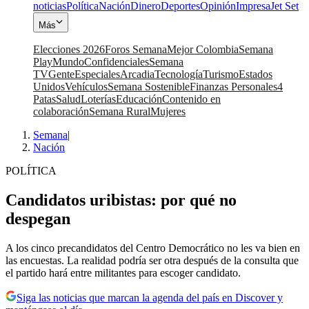
noticias
Política
Nación
Dinero
Deportes
Opinión
Impresa
Jet Set
Más
Elecciones 2026
Foros Semana
Mejor Colombia
Semana
Play
Mundo
Confidenciales
Semana
TV
Gente
Especiales
Arcadia
Tecnología
Turismo
Estados
Unidos
Vehículos
Semana Sostenible
Finanzas Personales
4
Patas
Salud
Loterías
Educación
Contenido en
colaboración
Semana Rural
Mujeres
Semana
|
Nación
POLÍTICA
Candidatos uribistas: por qué no
despegan
A los cinco precandidatos del Centro Democrático no les va bien en
las encuestas. La realidad podría ser otra después de la consulta que
el partido hará entre militantes para escoger candidato.
Siga las noticias que marcan la agenda del país en Discover y