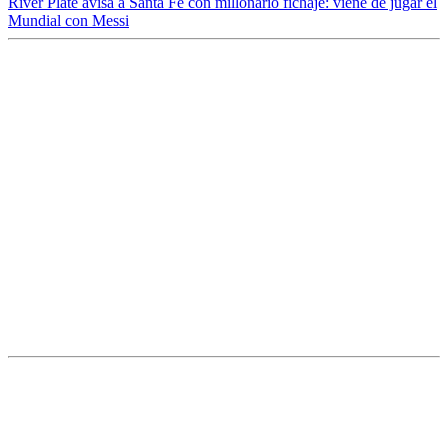
River Plate avisa a Santa Fe con millonario fichaje: viene de jugar el
Mundial con Messi