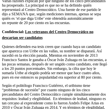
Varias razones explican por qué ninguno de los cinco precandidatos
ha prosperado. La principal es que no se ha definido quién
representará al Centro Democrático. Una fuente de ese partido le
dijo a SEMANA que, según mediciones internas, apenas se sepa
quién es ‘el que diga Uribe’ este obtendría automáticamente
un repunte de 20 por ciento en las encuestas.
Confidencial:
Los veteranos del Centro Democrático no
descartan ser candidatos
Quienes defienden esa tesis creen que cuando haya un candidato
que aparezca con Uribe en las vallas, su nombre se disparará. Así
sucedió en la elección pasada. Mientras en noviembre de 2013
Francisco Santos le ganaba a Óscar Iván Zuluaga en las encuestas, a
las pocas semanas, después de ser ungido como candidato, este llegó
a los 20 puntos porcentuales. Sin embargo, la cifra que hoy le
sumaría Uribe al elegido podría ser menor que hace cuatro años,
pues en ese entonces su popularidad era superior al 80 por ciento.
Según el politólogo Francisco Gutiérrez, el uribismo tiene
“problemas de sucesión” por cuanto ninguno de los cinco
precandidatos del Centro Democrático cumple simultáneamente dos
requisitos: lealtad y elegibilidad. En términos de lealtad, ninguno es
tan cercano al expresidente como lo fueron Andrés Felipe Arias en
2010 y Óscar Iván Zuluaga en 2014. Y en términos de elegibilidad,