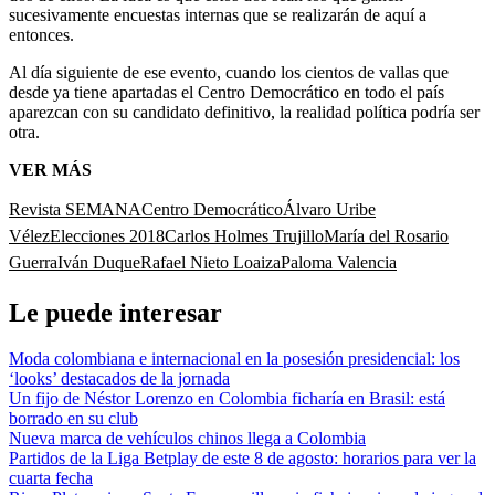
sucesivamente encuestas internas que se realizarán de aquí a
entonces.
Al día siguiente de ese evento, cuando los cientos de vallas que
desde ya tiene apartadas el Centro Democrático en todo el país
aparezcan con su candidato definitivo, la realidad política podría ser
otra.
VER MÁS
Revista SEMANA
Centro Democrático
Álvaro Uribe
Vélez
Elecciones 2018
Carlos Holmes Trujillo
María del Rosario
Guerra
Iván Duque
Rafael Nieto Loaiza
Paloma Valencia
Le puede interesar
Moda colombiana e internacional en la posesión presidencial: los
‘looks’ destacados de la jornada
Un fijo de Néstor Lorenzo en Colombia ficharía en Brasil: está
borrado en su club
Nueva marca de vehículos chinos llega a Colombia
Partidos de la Liga Betplay de este 8 de agosto: horarios para ver la
cuarta fecha