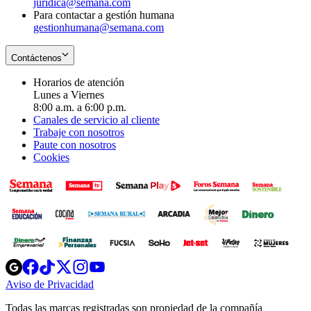
juridica@semana.com
Para contactar a gestión humana
gestionhumana@semana.com
Contáctenos
Horarios de atención
Lunes a Viernes
8:00 a.m. a 6:00 p.m.
Canales de servicio al cliente
Trabaje con nosotros
Paute con nosotros
Cookies
Opens
Opens
Opens
Opens
Opens
in
in
in
in
in
Aviso de Privacidad
Opens
new
new
new
new
new
in
window
window
window
window
window
Todas las marcas registradas son propiedad de la compañía
new