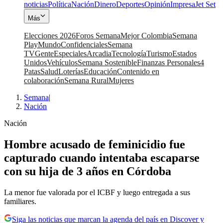
noticias
Política
Nación
Dinero
Deportes
Opinión
Impresa
Jet Set
Más
Elecciones 2026
Foros Semana
Mejor Colombia
Semana
Play
Mundo
Confidenciales
Semana
TV
Gente
Especiales
Arcadia
Tecnología
Turismo
Estados
Unidos
Vehículos
Semana Sostenible
Finanzas Personales
4
Patas
Salud
Loterías
Educación
Contenido en
colaboración
Semana Rural
Mujeres
Semana
|
Nación
Nación
Hombre acusado de feminicidio fue
capturado cuando intentaba escaparse
con su hija de 3 años en Córdoba
La menor fue valorada por el ICBF y luego entregada a sus
familiares.
Siga las noticias que marcan la agenda del país en Discover y