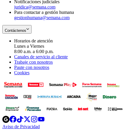
Notificaciones judiciales
juridica@semana.com
Para contactar a gestión humana
gestionhumana@semana.com
Contáctenos
Horarios de atención
Lunes a Viernes
8:00 a.m. a 6:00 p.m.
Canales de servicio al cliente
Trabaje con nosotros
Paute con nosotros
Cookies
Opens
Opens
Opens
Opens
Opens
in
in
in
in
in
Aviso de Privacidad
Opens
new
new
new
new
new
in