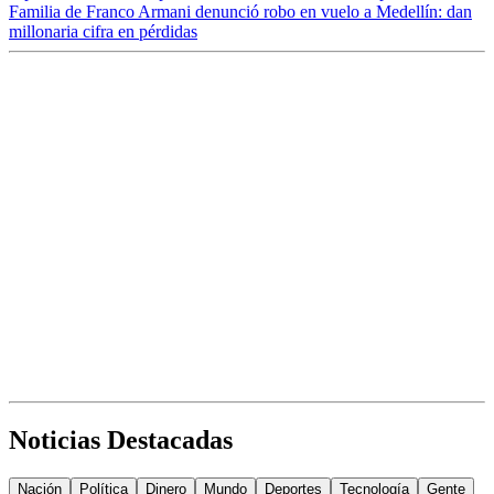
Familia de Franco Armani denunció robo en vuelo a Medellín: dan
millonaria cifra en pérdidas
Noticias Destacadas
Nación
Política
Dinero
Mundo
Deportes
Tecnología
Gente