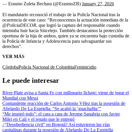
— Erasmo Zuleta Bechara (@ErasmoZB)
January 27, 2026
El mandatario reconoció el trabajo de la Policía Nacional tras la
ocurrencia de este caso: “Reconocemos la actuación inmediata de la
@PoliciaDECOR
, que logró la captura del responsable cuando
intentaba huir hacia Sincelejo. También destacamos la protección
oportuna de la hija de ambos, quien ya se encuentra bajo custodia de
la Policía de Infancia y Adolescencia para salvaguardar sus
derechos”.
VER MÁS
Córdoba
Policía Nacional de Colombia
Feminicidio
Le puede interesar
River Plate avisa a Santa Fe con millonario fichaje: viene de jugar el
Mundial con Messi
Contundente reacción de Carlos Antonio Vélez tras la posesión de
Abelardo De La Espriella: “Se acabó la ‘guachafita’”
“Me inspiró todo”: el cara a cara de Jerome Sanabria con Javier
Milei en Cali y el regalo que le entregó
¿“Desobediencia civil” en Bogotá? Así estuvieron las vías
capitalinas durante la posesión de Abelardo De La Espriella