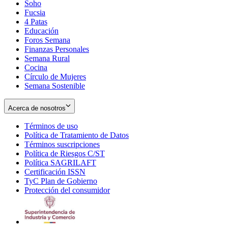
Soho
Opens
Fucsia
in
Opens
4 Patas
new
in
Educación
window
new
Foros Semana
window
Finanzas Personales
Semana Rural
Cocina
Círculo de Mujeres
Semana Sostenible
Acerca de nosotros
Términos de uso
Opens
Política de Tratamiento de Datos
in
Opens
Términos suscripciones
new
Opens
in
Política de Riesgos C/ST
window
in
Opens
new
Política SAGRILAFT
Opens
new
in
window
Certificación ISSN
Opens
in
window
new
TyC Plan de Gobierno
in
new
Opens
window
Protección del consumidor
new
window
in
Opens
window
new
in
window
new
window