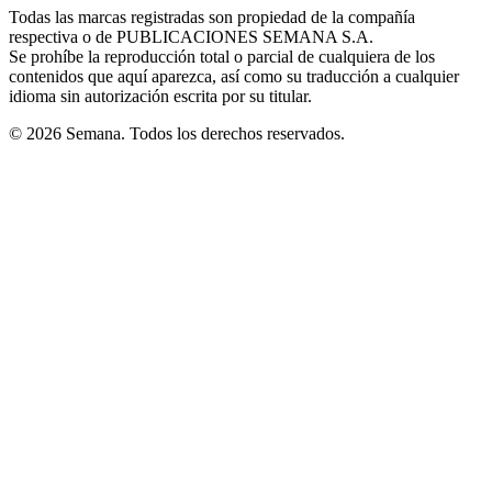
window
window
window
window
window
Todas las marcas registradas son propiedad de la compañía
new
respectiva o de PUBLICACIONES SEMANA S.A.
window
Se prohíbe la reproducción total o parcial de cualquiera de los
contenidos que aquí aparezca, así como su traducción a cualquier
idioma sin autorización escrita por su titular.
© 2026 Semana. Todos los derechos reservados.