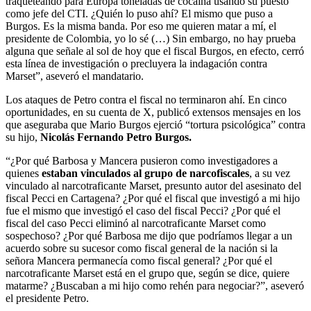
traqueteando para Europa toneladas de cocaína usando su puesto
como jefe del CTI. ¿Quién lo puso ahí? El mismo que puso a
Burgos. Es la misma banda. Por eso me quieren matar a mí, el
presidente de Colombia, yo lo sé (…) Sin embargo, no hay prueba
alguna que señale al sol de hoy que el fiscal Burgos, en efecto, cerró
esta línea de investigación o precluyera la indagación contra
Marset”, aseveró el mandatario.
Los ataques de Petro contra el fiscal no terminaron ahí. En cinco
oportunidades, en su cuenta de X, publicó extensos mensajes en los
que aseguraba que Mario Burgos ejerció “tortura psicológica” contra
su hijo,
Nicolás Fernando Petro Burgos.
“¿Por qué Barbosa y Mancera pusieron como investigadores a
quienes
estaban vinculados al grupo de narcofiscales
, a su vez
vinculado al narcotraficante Marset, presunto autor del asesinato del
fiscal Pecci en Cartagena? ¿Por qué el fiscal que investigó a mi hijo
fue el mismo que investigó el caso del fiscal Pecci? ¿Por qué el
fiscal del caso Pecci eliminó al narcotraficante Marset como
sospechoso? ¿Por qué Barbosa me dijo que podríamos llegar a un
acuerdo sobre su sucesor como fiscal general de la nación si la
señora Mancera permanecía como fiscal general? ¿Por qué el
narcotraficante Marset está en el grupo que, según se dice, quiere
matarme? ¿Buscaban a mi hijo como rehén para negociar?”, aseveró
el presidente Petro.