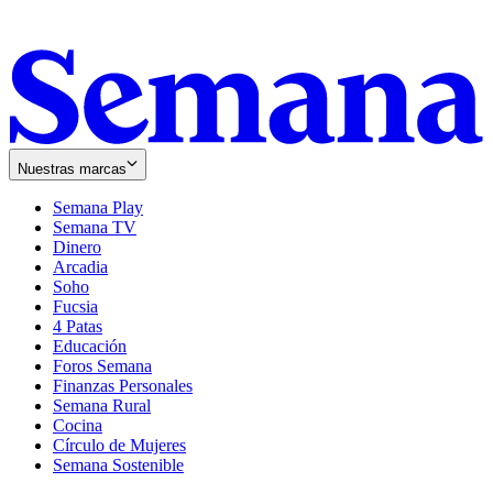
Nuestras marcas
Semana Play
Semana TV
Dinero
Arcadia
Soho
Opens
Fucsia
in
Opens
4 Patas
new
in
Educación
window
new
Foros Semana
window
Finanzas Personales
Semana Rural
Cocina
Círculo de Mujeres
Semana Sostenible