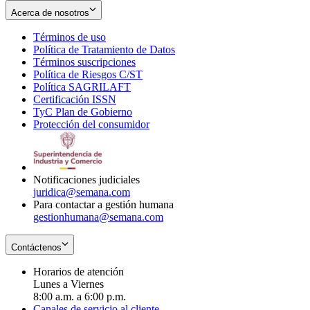
Acerca de nosotros
Términos de uso
Opens
Política de Tratamiento de Datos
in
Opens
Términos suscripciones
new
Opens
in
Política de Riesgos C/ST
window
in
Opens
new
Política SAGRILAFT
Opens
new
in
window
Certificación ISSN
Opens
in
window
new
TyC Plan de Gobierno
in
new
Opens
window
Protección del consumidor
new
window
in
Opens
window
new
in
window
new
window
Notificaciones judiciales
juridica@semana.com
Para contactar a gestión humana
gestionhumana@semana.com
Contáctenos
Horarios de atención
Lunes a Viernes
8:00 a.m. a 6:00 p.m.
Canales de servicio al cliente