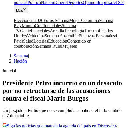
noticias
Política
Nación
Dinero
Deportes
Opinión
Impresa
Jet Set
Más
Elecciones 2026
Foros Semana
Mejor Colombia
Semana
Play
Mundo
Confidenciales
Semana
TV
Gente
Especiales
Arcadia
Tecnología
Turismo
Estados
Unidos
Vehículos
Semana Sostenible
Finanzas Personales
4
Patas
Salud
Loterías
Educación
Contenido en
colaboración
Semana Rural
Mujeres
Semana
|
Nación
Judicial
Presidente Petro incurrió en un desacato
por no retractarse de las acusaciones
contra el fiscal Mario Burgos
Un juzgado advirtió que no se cumplió a cabalidad el fallo emitido
el 7 de octubre.
Siga las noticias que marcan la agenda del país en Discover y