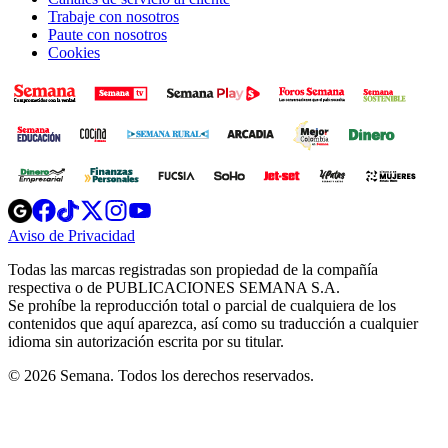
Trabaje con nosotros
Paute con nosotros
Cookies
Opens
Opens
Opens
Opens
Opens
in
in
in
in
in
Aviso de Privacidad
Opens
new
new
new
new
new
in
window
window
window
window
window
Todas las marcas registradas son propiedad de la compañía
new
respectiva o de PUBLICACIONES SEMANA S.A.
window
Se prohíbe la reproducción total o parcial de cualquiera de los
contenidos que aquí aparezca, así como su traducción a cualquier
idioma sin autorización escrita por su titular.
© 2026 Semana. Todos los derechos reservados.