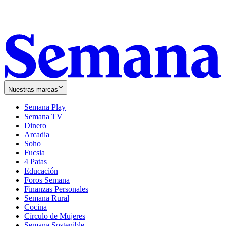
Nuestras marcas
Semana Play
Semana TV
Dinero
Arcadia
Soho
Opens
Fucsia
in
Opens
4 Patas
new
in
Educación
window
new
Foros Semana
window
Finanzas Personales
Semana Rural
Cocina
Círculo de Mujeres
Semana Sostenible