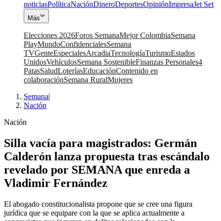
noticias
Política
Nación
Dinero
Deportes
Opinión
Impresa
Jet Set
Más
Elecciones 2026
Foros Semana
Mejor Colombia
Semana
Play
Mundo
Confidenciales
Semana
TV
Gente
Especiales
Arcadia
Tecnología
Turismo
Estados
Unidos
Vehículos
Semana Sostenible
Finanzas Personales
4
Patas
Salud
Loterías
Educación
Contenido en
colaboración
Semana Rural
Mujeres
Semana
|
Nación
Nación
Silla vacía para magistrados: Germán
Calderón lanza propuesta tras escándalo
revelado por SEMANA que enreda a
Vladimir Fernández
El abogado constitucionalista propone que se cree una figura
jurídica que se equipare con la que se aplica actualmente a