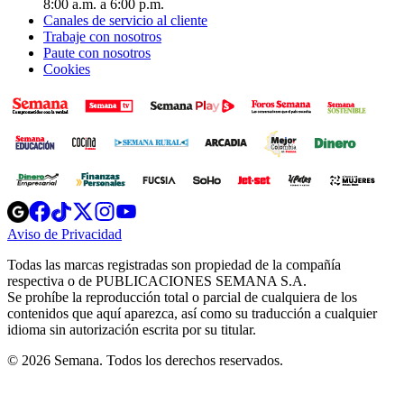
8:00 a.m. a 6:00 p.m.
Canales de servicio al cliente
Trabaje con nosotros
Paute con nosotros
Cookies
Opens
Opens
Opens
Opens
Opens
in
in
in
in
in
Aviso de Privacidad
Opens
new
new
new
new
new
in
window
window
window
window
window
Todas las marcas registradas son propiedad de la compañía
new
respectiva o de PUBLICACIONES SEMANA S.A.
window
Se prohíbe la reproducción total o parcial de cualquiera de los
contenidos que aquí aparezca, así como su traducción a cualquier
idioma sin autorización escrita por su titular.
© 2026 Semana. Todos los derechos reservados.