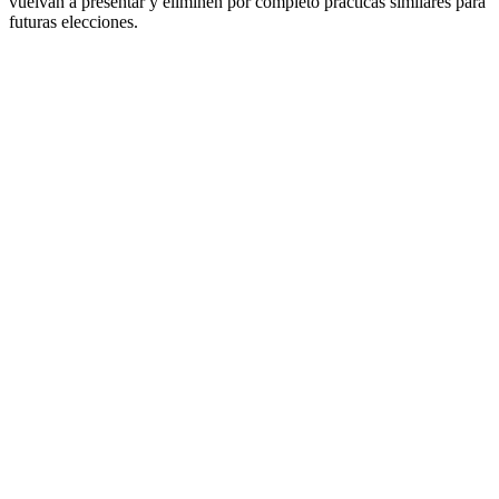
vuelvan a presentar y eliminen por completo prácticas similares para
futuras elecciones.