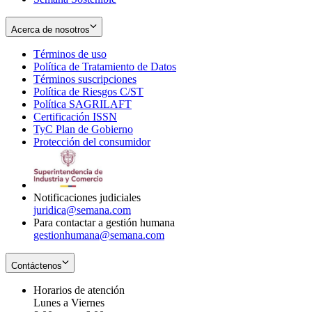
Acerca de nosotros
Términos de uso
Opens
Política de Tratamiento de Datos
in
Opens
Términos suscripciones
new
Opens
in
Política de Riesgos C/ST
window
in
Opens
new
Política SAGRILAFT
Opens
new
in
window
Certificación ISSN
Opens
in
window
new
TyC Plan de Gobierno
in
new
Opens
window
Protección del consumidor
new
window
in
Opens
window
new
in
window
new
window
Notificaciones judiciales
juridica@semana.com
Para contactar a gestión humana
gestionhumana@semana.com
Contáctenos
Horarios de atención
Lunes a Viernes