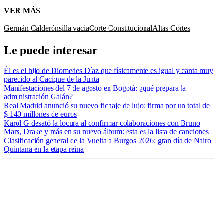
VER MÁS
Germán Calderón
silla vacia
Corte Constitucional
Altas Cortes
Le puede interesar
Él es el hijo de Diomedes Díaz que físicamente es igual y canta muy
parecido al Cacique de la Junta
Manifestaciones del 7 de agosto en Bogotá: ¿qué prepara la
administración Galán?
Real Madrid anunció su nuevo fichaje de lujo: firma por un total de
$ 140 millones de euros
Karol G desató la locura al confirmar colaboraciones con Bruno
Mars, Drake y más en su nuevo álbum: esta es la lista de canciones
Clasificación general de la Vuelta a Burgos 2026: gran día de Nairo
Quintana en la etapa reina