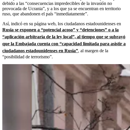
debido a las “consecuencias impredecibles de la invasión no
provocada de Ucrania”, y a los que ya se encuentran en territorio
ruso, que abandonen el país “inmediatamente”.
Así, indicó en su página web, los ciudadanos estadounidenses en
Rusia se exponen a “potencial acoso” y “detenciones” o a la
“aplicación arbitraria de la ley local”, al tiempo que se subrayó
que la Embajada cuenta con “capacidad limitada para asistir a
ciudadanos estadounidenses en Rusia”
, al margen de la
“posibilidad de terrorismo”.