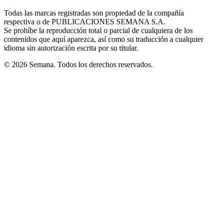
in
window
window
window
window
window
Todas las marcas registradas son propiedad de la compañía
new
respectiva o de PUBLICACIONES SEMANA S.A.
window
Se prohíbe la reproducción total o parcial de cualquiera de los
contenidos que aquí aparezca, así como su traducción a cualquier
idioma sin autorización escrita por su titular.
© 2026 Semana. Todos los derechos reservados.