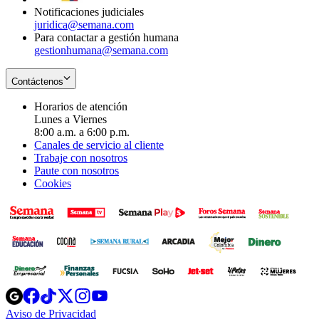
Notificaciones judiciales
juridica@semana.com
Para contactar a gestión humana
gestionhumana@semana.com
Contáctenos
Horarios de atención
Lunes a Viernes
8:00 a.m. a 6:00 p.m.
Canales de servicio al cliente
Trabaje con nosotros
Paute con nosotros
Cookies
Opens
Opens
Opens
Opens
Opens
in
in
in
in
in
Aviso de Privacidad
Opens
new
new
new
new
new