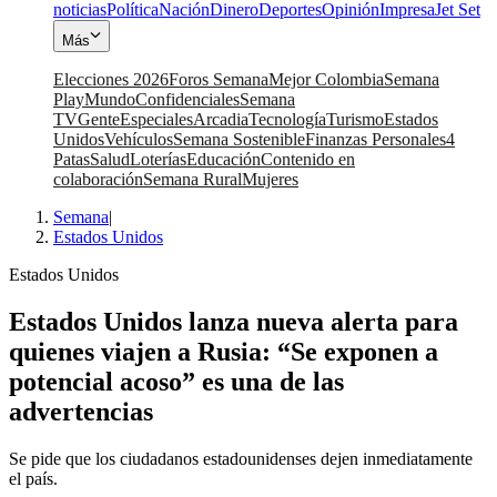
noticias
Política
Nación
Dinero
Deportes
Opinión
Impresa
Jet Set
Más
Elecciones 2026
Foros Semana
Mejor Colombia
Semana
Play
Mundo
Confidenciales
Semana
TV
Gente
Especiales
Arcadia
Tecnología
Turismo
Estados
Unidos
Vehículos
Semana Sostenible
Finanzas Personales
4
Patas
Salud
Loterías
Educación
Contenido en
colaboración
Semana Rural
Mujeres
Semana
|
Estados Unidos
Estados Unidos
Estados Unidos lanza nueva alerta para
quienes viajen a Rusia: “Se exponen a
potencial acoso” es una de las
advertencias
Se pide que los ciudadanos estadounidenses dejen inmediatamente
el país.