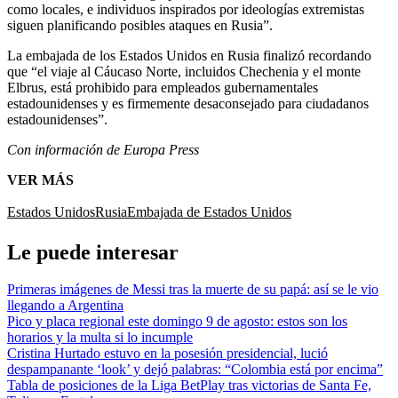
como locales, e individuos inspirados por ideologías extremistas
siguen planificando posibles ataques en Rusia”.
La embajada de los Estados Unidos en Rusia finalizó recordando
que “el viaje al Cáucaso Norte, incluidos Chechenia y el monte
Elbrus, está prohibido para empleados gubernamentales
estadounidenses y es firmemente desaconsejado para ciudadanos
estadounidenses”.
Con información de Europa Press
VER MÁS
Estados Unidos
Rusia
Embajada de Estados Unidos
Le puede interesar
Primeras imágenes de Messi tras la muerte de su papá: así se le vio
llegando a Argentina
Pico y placa regional este domingo 9 de agosto: estos son los
horarios y la multa si lo incumple
Cristina Hurtado estuvo en la posesión presidencial, lució
despampanante ‘look’ y dejó palabras: “Colombia está por encima”
Tabla de posiciones de la Liga BetPlay tras victorias de Santa Fe,