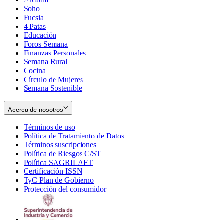
Soho
Opens
Fucsia
in
Opens
4 Patas
new
in
Educación
window
new
Foros Semana
window
Finanzas Personales
Semana Rural
Cocina
Círculo de Mujeres
Semana Sostenible
Acerca de nosotros
Términos de uso
Opens
Política de Tratamiento de Datos
in
Opens
Términos suscripciones
new
Opens
in
Política de Riesgos C/ST
window
in
Opens
new
Política SAGRILAFT
Opens
new
in
window
Certificación ISSN
Opens
in
window
new
TyC Plan de Gobierno
in
new
Opens
window
Protección del consumidor
new
window
in
Opens
window
new
in
window
new
window