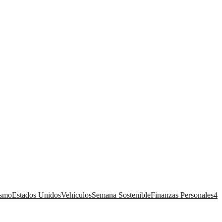
ismo
Estados Unidos
Vehículos
Semana Sostenible
Finanzas Personales
4