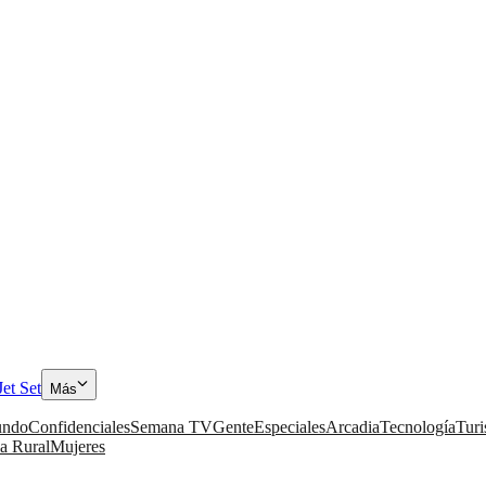
Jet Set
Más
ndo
Confidenciales
Semana TV
Gente
Especiales
Arcadia
Tecnología
Tur
a Rural
Mujeres