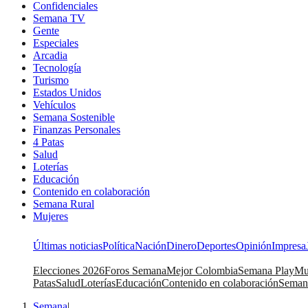
Confidenciales
Semana TV
Gente
Especiales
Arcadia
Tecnología
Turismo
Estados Unidos
Vehículos
Semana Sostenible
Finanzas Personales
4 Patas
Salud
Loterías
Educación
Contenido en colaboración
Semana Rural
Mujeres
Últimas noticias
Política
Nación
Dinero
Deportes
Opinión
Impresa
Elecciones 2026
Foros Semana
Mejor Colombia
Semana Play
Mu
Patas
Salud
Loterías
Educación
Contenido en colaboración
Seman
Semana
|