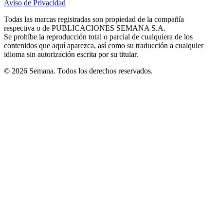
Aviso de Privacidad
Opens
new
new
new
new
new
in
window
window
window
window
window
Todas las marcas registradas son propiedad de la compañía
new
respectiva o de PUBLICACIONES SEMANA S.A.
window
Se prohíbe la reproducción total o parcial de cualquiera de los
contenidos que aquí aparezca, así como su traducción a cualquier
idioma sin autorización escrita por su titular.
© 2026 Semana. Todos los derechos reservados.