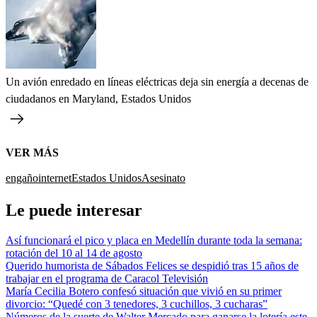
Un avión enredado en líneas eléctricas deja sin energía a decenas de
ciudadanos en Maryland, Estados Unidos
VER MÁS
engaño
internet
Estados Unidos
Asesinato
Le puede interesar
Así funcionará el pico y placa en Medellín durante toda la semana:
rotación del 10 al 14 de agosto
Querido humorista de Sábados Felices se despidió tras 15 años de
trabajar en el programa de Caracol Televisión
María Cecilia Botero confesó situación que vivió en su primer
divorcio: “Quedé con 3 tenedores, 3 cuchillos, 3 cucharas”
Números de la suerte de Walter Mercado para ganarse la lotería este